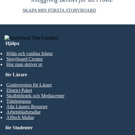
SKAPA MIN FÖRSTA STORYBOARD
Hjälpa
Hjälp och vanliga frågor
Storyboard Creator
Hur man skriver ut
för Lärare
Gratisversion för Lärare
District Paket
Skolbibliotek och Mediacenter
Träningspass
Alla Lärares Resurser
Arbetsbladsmallar
Affisch Mallar
för Studenter