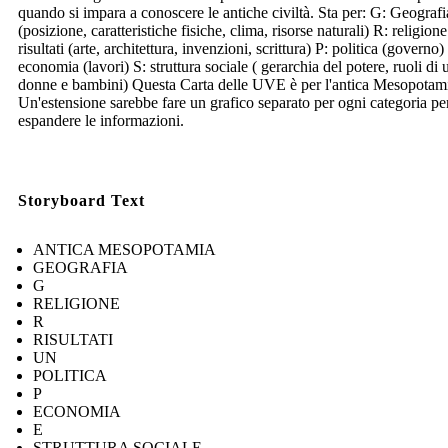
quando si impara a conoscere le antiche civiltà. Sta per: G: Geografi
(posizione, caratteristiche fisiche, clima, risorse naturali) R: religion
risultati (arte, architettura, invenzioni, scrittura) P: politica (governo)
economia (lavori) S: struttura sociale ( gerarchia del potere, ruoli di
donne e bambini) Questa Carta delle UVE è per l'antica Mesopotam
Un'estensione sarebbe fare un grafico separato per ogni categoria pe
espandere le informazioni.
Storyboard Text
ANTICA MESOPOTAMIA
GEOGRAFIA
G
RELIGIONE
R
RISULTATI
UN
POLITICA
P
ECONOMIA
E
STRUTTURA SOCIALE