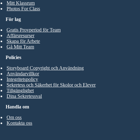
Mitt Klassrum
Photos For Class
För lag
Gratis Provperiod för Team
Affärsresurser
Skapa för Arbete
Gå Mitt Team
Policies
Storyboard Copyright och Användning
Användarvillkor
Integritetspolicy
Sekretess och Säkerhet för Skolor och Elever
Tillgänglighet
Dina Sekretessval
Handla om
Om oss
Kontakta oss