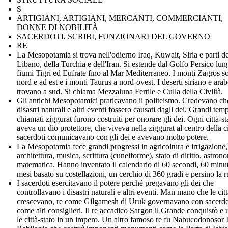
S
ARTIGIANI, ARTIGIANI, MERCANTI, COMMERCIANTI,
DONNE DI NOBILITÀ
SACERDOTI, SCRIBI, FUNZIONARI DEL GOVERNO
RE
La Mesopotamia si trova nell'odierno Iraq, Kuwait, Siria e parti de
Libano, della Turchia e dell'Iran. Si estende dal Golfo Persico lun
fiumi Tigri ed Eufrate fino al Mar Mediterraneo. I monti Zagros s
nord e ad est e i monti Taurus a nord-ovest. I deserti siriano e arab
trovano a sud. Si chiama Mezzaluna Fertile e Culla della Civiltà.
Gli antichi Mesopotamici praticavano il politeismo. Credevano ch
disastri naturali e altri eventi fossero causati dagli dei. Grandi temp
chiamati ziggurat furono costruiti per onorare gli dei. Ogni città-st
aveva un dio protettore, che viveva nella ziggurat al centro della ci
sacerdoti comunicavano con gli dei e avevano molto potere.
La Mesopotamia fece grandi progressi in agricoltura e irrigazione, 
architettura, musica, scrittura (cuneiforme), stato di diritto, astron
matematica. Hanno inventato il calendario di 60 secondi, 60 minut
mesi basato su costellazioni, un cerchio di 360 gradi e persino la r
I sacerdoti esercitavano il potere perché pregavano gli dei che
controllavano i disastri naturali e altri eventi. Man mano che le citt
crescevano, re come Gilgamesh di Uruk governavano con sacerdo
come alti consiglieri. Il re accadico Sargon il Grande conquistò e 
le città-stato in un impero. Un altro famoso re fu Nabucodonosor I