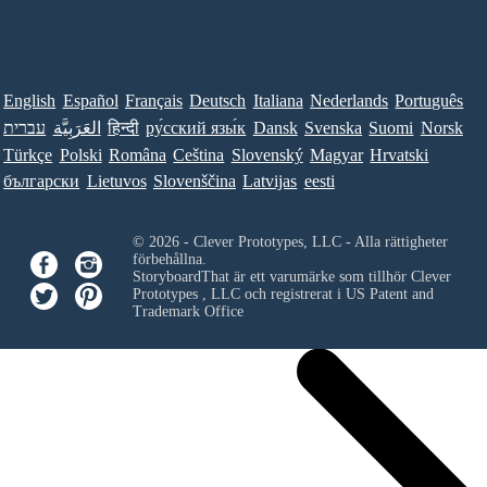
English
Español
Français
Deutsch
Italiana
Nederlands
Português
עברית
العَرَبِيَّة
हिन्दी
ру́сский язы́к
Dansk
Svenska
Suomi
Norsk
Türkçe
Polski
Româna
Ceština
Slovenský
Magyar
Hrvatski
български
Lietuvos
Slovenščina
Latvijas
eesti
© 2026 - Clever Prototypes, LLC - Alla rättigheter
förbehållna.
StoryboardThat är ett varumärke som tillhör
Clever
Prototypes , LLC
och registrerat i US Patent and
Trademark Office