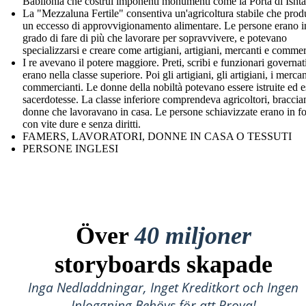
Babilonia che costruì imponenti monumenti come la Porta di Ishta
La "Mezzaluna Fertile" consentiva un'agricoltura stabile che pro
un eccesso di approvvigionamento alimentare. Le persone erano i
grado di fare di più che lavorare per sopravvivere, e potevano
specializzarsi e creare come artigiani, artigiani, mercanti e commer
I re avevano il potere maggiore. Preti, scribi e funzionari governat
erano nella classe superiore. Poi gli artigiani, gli artigiani, i mercan
commercianti. Le donne della nobiltà potevano essere istruite ed e
sacerdotesse. La classe inferiore comprendeva agricoltori, braccian
donne che lavoravano in casa. Le persone schiavizzate erano in f
con vite dure e senza diritti.
FAMERS, LAVORATORI, DONNE IN CASA O TESSUTI
PERSONE INGLESI
Över
40 miljoner
storyboards skapade
Inga Nedladdningar, Inget Kreditkort och Ingen
Inloggning Behövs för att Prova!