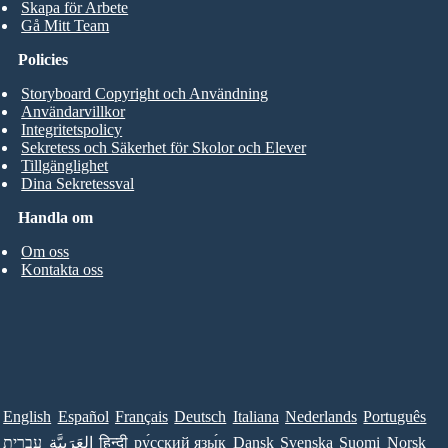
Skapa för Arbete
Gå Mitt Team
Policies
Storyboard Copyright och Användning
Användarvillkor
Integritetspolicy
Sekretess och Säkerhet för Skolor och Elever
Tillgänglighet
Dina Sekretessval
Handla om
Om oss
Kontakta oss
English
Español
Français
Deutsch
Italiana
Nederlands
Português
עברית
العَرَبِيَّة
हिन्दी
ру́сский язы́к
Dansk
Svenska
Suomi
Norsk