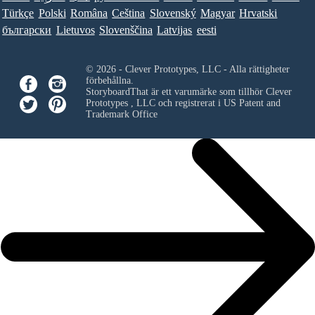
Türkçe
Polski
Româna
Ceština
Slovenský
Magyar
Hrvatski
български
Lietuvos
Slovenščina
Latvijas
eesti
© 2026 - Clever Prototypes, LLC - Alla rättigheter
förbehållna.
StoryboardThat är ett varumärke som tillhör
Clever
Prototypes , LLC
och registrerat i US Patent and
Trademark Office