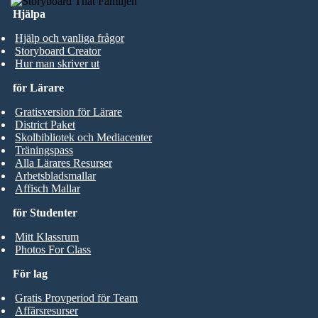
Hjälpa
Hjälp och vanliga frågor
Storyboard Creator
Hur man skriver ut
för Lärare
Gratisversion för Lärare
District Paket
Skolbibliotek och Mediacenter
Träningspass
Alla Lärares Resurser
Arbetsbladsmallar
Affisch Mallar
för Studenter
Mitt Klassrum
Photos For Class
För lag
Gratis Provperiod för Team
Affärsresurser