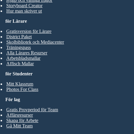
Hjälp och vanliga frågor
Storyboard Creator
Hur man skriver ut
för Lärare
Gratisversion för Lärare
District Paket
Skolbibliotek och Mediacenter
Träningspass
Alla Lärares Resurser
Arbetsbladsmallar
Affisch Mallar
för Studenter
Mitt Klassrum
Photos For Class
För lag
Gratis Provperiod för Team
Affärsresurser
Skapa för Arbete
Gå Mitt Team