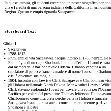
In questa attività, gli studenti creeranno un poster biografico per ono
vita e l'eredità di una persona indigena della California Intermountai
Region. Questo esempio riguarda Sacagawea!
Storyboard Text
Glida: 1
Sacagawea
1788-1812
Primi anni di vita Sacagawea nacque intorno al 1788 nell'attuale 
Era la figlia di un capo Shoshoni. Intorno all'età di 12 anni è stata 
dai membri della nazione rivale Hidatsa. L'hanno venduta a un
cacciatore di pellicce franco-canadese di nome Toussaint Charbo
e lei è diventata sua moglie.
1804: incontro con Lewis e Clark Sacagawea e Charbonneau visse
gli Hidatsa nell'attuale North Dakota. Meriweather Lewis e Willi
Clark stavano esplorando l'ovest per trovare una rotta per l'Ocean
Pacifico per volere del presidente Thomas Jefferson. Hanno assun
Charbonneau come interprete perché parlava Hidatsa e francese.
Sacagawea è stata portata anche come interprete mentre parlava
Shoshoni e Hidatsa.