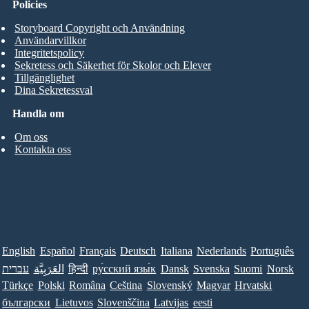
Policies
Storyboard Copyright och Användning
Användarvillkor
Integritetspolicy
Sekretess och Säkerhet för Skolor och Elever
Tillgänglighet
Dina Sekretessval
Handla om
Om oss
Kontakta oss
English
Español
Français
Deutsch
Italiana
Nederlands
Português
עברית
العَرَبِيَّة
हिन्दी
ру́сский язы́к
Dansk
Svenska
Suomi
Norsk
Türkçe
Polski
Româna
Ceština
Slovenský
Magyar
Hrvatski
български
Lietuvos
Slovenščina
Latvijas
eesti