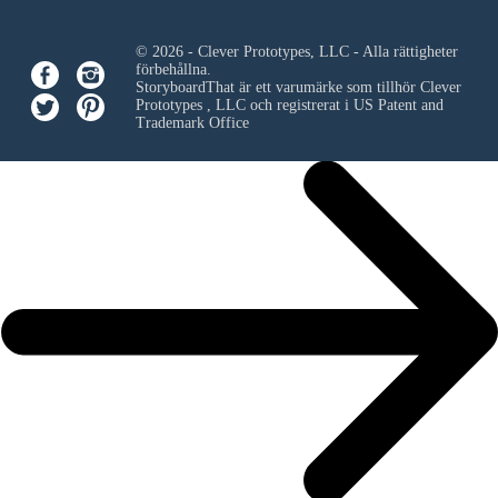
© 2026 - Clever Prototypes, LLC - Alla rättigheter
förbehållna.
StoryboardThat är ett varumärke som tillhör
Clever
Prototypes , LLC
och registrerat i US Patent and
Trademark Office