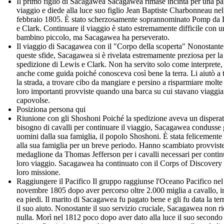
Il primo figlio di Sacagawea Sacagawea rimase incinta per una par
viaggio e diede alla luce suo figlio Jean Baptiste Charbonneau nel
febbraio 1805. È stato scherzosamente soprannominato Pomp da
e Clark. Continuare il viaggio è stato estremamente difficile con u
bambino piccolo, ma Sacagawea ha perseverato.
Il viaggio di Sacagawea con il "Corpo della scoperta" Nonostante
queste sfide, Sacagawea si è rivelata estremamente preziosa per la
spedizione di Lewis e Clark. Non ha servito solo come interprete
anche come guida poiché conosceva così bene la terra. Li aiutò a 
la strada, a trovare cibo da mangiare e persino a risparmiare molte
loro importanti provviste quando una barca su cui stavano viaggia
capovolse.
Posiziona persona qui
Riunione con gli Shoshoni Poiché la spedizione aveva un dispera
bisogno di cavalli per continuare il viaggio, Sacagawea condusse 
uomini dalla sua famiglia, il popolo Shoshoni. È stata felicemente 
alla sua famiglia per un breve periodo. Hanno scambiato provvist
medaglione da Thomas Jefferson per i cavalli necessari per continu
loro viaggio. Sacagawea ha continuato con il Corps of Discovery 
loro missione.
Raggiungere il Pacifico Il gruppo raggiunse l'Oceano Pacifico nel
novembre 1805 dopo aver percorso oltre 2.000 miglia a cavallo, i
ea piedi. Il marito di Sacagawea fu pagato bene e gli fu data la ter
il suo aiuto. Nonostante il suo servizio cruciale, Sacagawea non ri
nulla. Morì nel 1812 poco dopo aver dato alla luce il suo secondo 