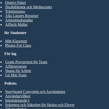
District Paket
Skolbibliotek och Mediacenter
Träningspass
Alla Lärares Resurser
Arbetsbladsmallar
Affisch Mallar
för Studenter
Mitt Klassrum
Photos For Class
För lag
Gratis Provperiod för Team
Affärsresurser
Skapa för Arbete
Gå Mitt Team
Policies
Storyboard Copyright och Användning
Användarvillkor
Integritetspolicy
Sekretess och Säkerhet för Skolor och Elever