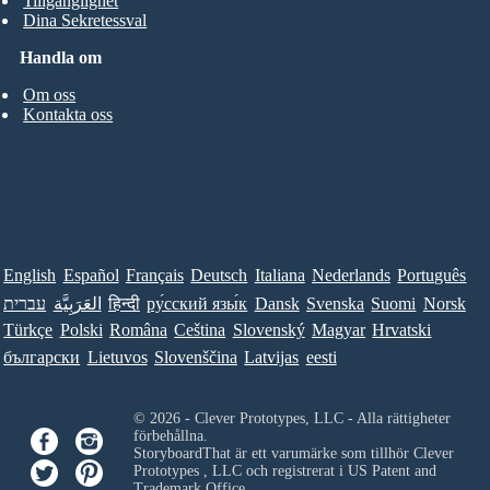
Tillgänglighet
Dina Sekretessval
Handla om
Om oss
Kontakta oss
English
Español
Français
Deutsch
Italiana
Nederlands
Português
עברית
العَرَبِيَّة
हिन्दी
ру́сский язы́к
Dansk
Svenska
Suomi
Norsk
Türkçe
Polski
Româna
Ceština
Slovenský
Magyar
Hrvatski
български
Lietuvos
Slovenščina
Latvijas
eesti
© 2026 - Clever Prototypes, LLC - Alla rättigheter
förbehållna.
StoryboardThat är ett varumärke som tillhör
Clever
Prototypes , LLC
och registrerat i US Patent and
Trademark Office