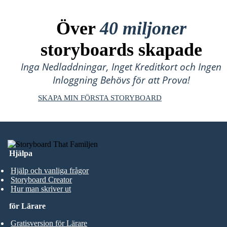
Över
40 miljoner
storyboards skapade
Inga Nedladdningar, Inget Kreditkort och Ingen
Inloggning Behövs för att Prova!
SKAPA MIN FÖRSTA STORYBOARD
Hjälpa
Hjälp och vanliga frågor
Storyboard Creator
Hur man skriver ut
för Lärare
Gratisversion för Lärare