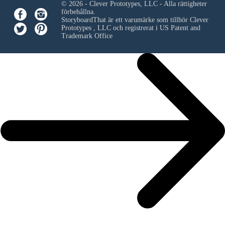
© 2026 - Clever Prototypes, LLC - Alla rättigheter
förbehållna.
StoryboardThat är ett varumärke som tillhör
Clever
Prototypes , LLC
och registrerat i US Patent and
Trademark Office