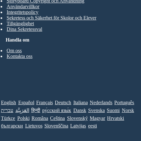
Storyboard Copyright och Användning
Användarvillkor
Integritetspolicy
Sekretess och Säkerhet för Skolor och Elever
Tillgänglighet
Dina Sekretessval
Handla om
Om oss
Kontakta oss
English
Español
Français
Deutsch
Italiana
Nederlands
Português
עברית
العَرَبِيَّة
हिन्दी
ру́сский язы́к
Dansk
Svenska
Suomi
Norsk
Türkçe
Polski
Româna
Ceština
Slovenský
Magyar
Hrvatski
български
Lietuvos
Slovenščina
Latvijas
eesti