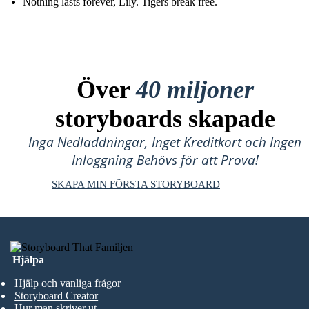
Nothing lasts forever, Lily. Tigers break free.
Över
40 miljoner
storyboards skapade
Inga Nedladdningar, Inget Kreditkort och Ingen
Inloggning Behövs för att Prova!
SKAPA MIN FÖRSTA STORYBOARD
Hjälpa
Hjälp och vanliga frågor
Storyboard Creator
Hur man skriver ut