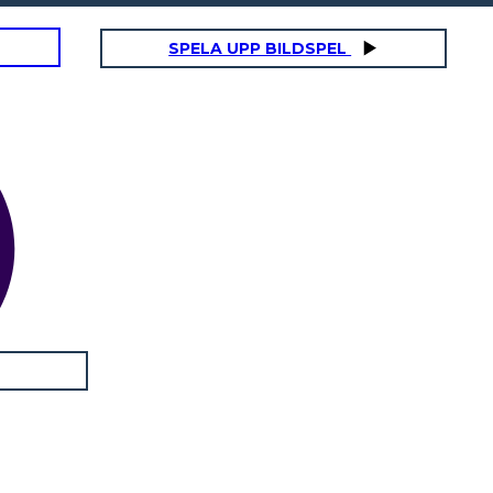
SPELA UPP BILDSPEL
 CONSEGUENZE MORTALI
onne
he i
tutti