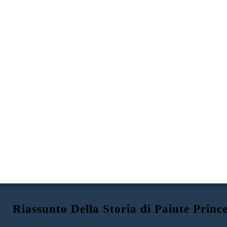
Riassunto Della Storia di Paiute Princ
PRINCIPESSA PAIUTE:
PRIMI VITA IN NEVADA
ISTRUZIONE IN CALIFORNIA
RAZZISMO CON CONSEGUENZE MORTALI
STORIA DI SARAH WINNEMUCCA
"Credo a quelle donne
Washoe. Dicono che i
loro uomini siano tutti
innocenti!"