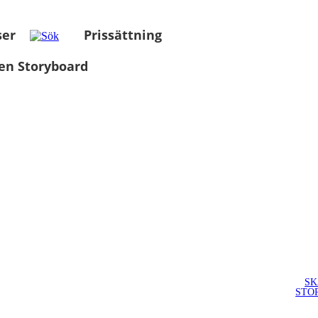
ser
Prissättning
en Storyboard
SK
STO