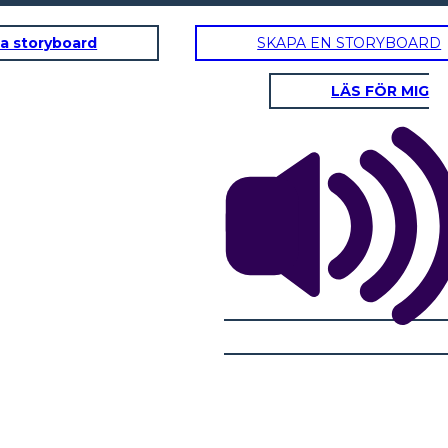
a storyboard
SKAPA EN STORYBOARD
LÄS FÖR MIG
VADA
ISTRUZIONE IN CALIFORNIA
RAZZISMO CON
"Credo a quelle d
Washoe. Dicono c
loro uomini siano 
innocenti!"