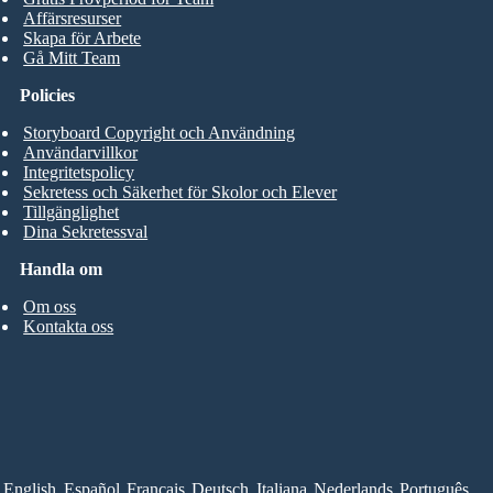
Affärsresurser
Skapa för Arbete
Gå Mitt Team
Policies
Storyboard Copyright och Användning
Användarvillkor
Integritetspolicy
Sekretess och Säkerhet för Skolor och Elever
Tillgänglighet
Dina Sekretessval
Handla om
Om oss
Kontakta oss
English
Español
Français
Deutsch
Italiana
Nederlands
Português