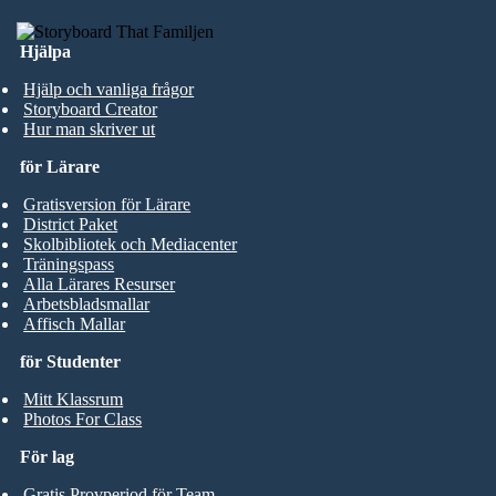
Hjälpa
Hjälp och vanliga frågor
Storyboard Creator
Hur man skriver ut
för Lärare
Gratisversion för Lärare
District Paket
Skolbibliotek och Mediacenter
Träningspass
Alla Lärares Resurser
Arbetsbladsmallar
Affisch Mallar
för Studenter
Mitt Klassrum
Photos For Class
För lag
Gratis Provperiod för Team