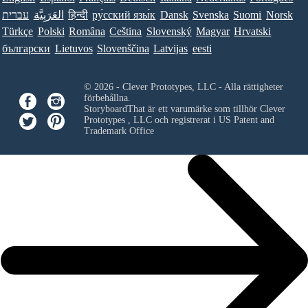
עברית
العَرَبِيَّة
हिन्दी
ру́сский язы́к
Dansk
Svenska
Suomi
Norsk
Türkçe
Polski
Româna
Ceština
Slovenský
Magyar
Hrvatski
български
Lietuvos
Slovenščina
Latvijas
eesti
© 2026 - Clever Prototypes, LLC - Alla rättigheter
förbehållna.
StoryboardThat är ett varumärke som tillhör
Clever
Prototypes , LLC
och registrerat i US Patent and
Trademark Office