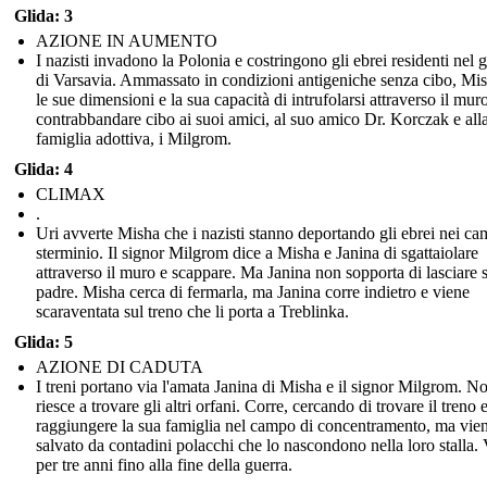
Glida: 3
AZIONE IN AUMENTO
I nazisti invadono la Polonia e costringono gli ebrei residenti nel 
di Varsavia. Ammassato in condizioni antigeniche senza cibo, Mi
le sue dimensioni e la sua capacità di intrufolarsi attraverso il mur
contrabbandare cibo ai suoi amici, al suo amico Dr. Korczak e all
famiglia adottiva, i Milgrom.
Glida: 4
CLIMAX
.
Uri avverte Misha che i nazisti stanno deportando gli ebrei nei ca
sterminio. Il signor Milgrom dice a Misha e Janina di sgattaiolare
attraverso il muro e scappare. Ma Janina non sopporta di lasciare 
padre. Misha cerca di fermarla, ma Janina corre indietro e viene
scaraventata sul treno che li porta a Treblinka.
Glida: 5
AZIONE DI CADUTA
I treni portano via l'amata Janina di Misha e il signor Milgrom. N
riesce a trovare gli altri orfani. Corre, cercando di trovare il treno 
raggiungere la sua famiglia nel campo di concentramento, ma vie
salvato da contadini polacchi che lo nascondono nella loro stalla. 
per tre anni fino alla fine della guerra.