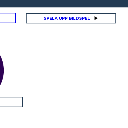
SPELA UPP BILDSPEL