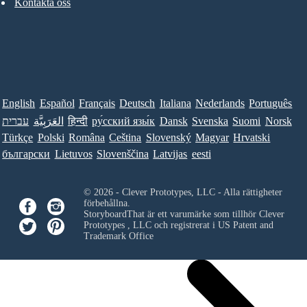
Kontakta oss
English
Español
Français
Deutsch
Italiana
Nederlands
Português
עברית
العَرَبِيَّة
हिन्दी
ру́сский язы́к
Dansk
Svenska
Suomi
Norsk
Türkçe
Polski
Româna
Ceština
Slovenský
Magyar
Hrvatski
български
Lietuvos
Slovenščina
Latvijas
eesti
© 2026 - Clever Prototypes, LLC - Alla rättigheter
förbehållna.
StoryboardThat är ett varumärke som tillhör
Clever
Prototypes , LLC
och registrerat i US Patent and
Trademark Office