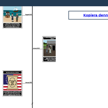
1 ° AFRICANI INESTABILI A JAMESTOWN
Kopiera denn
August 1619
"Venti e dispari" africani, probabilmente
sequestrati da una nave di schiavi portoghese,
furono trasportati a Jamestown, in Virginia, e
scambiati per provviste che segnarono l'inizio della
schiavitù istituzionalizzata in America.
LA LEGGE RENDE Ereditato l'essere
schiavo
January 1662
Una legge della Virginia approvata nel 1662
stabiliva che lo status della madre
determinava se un bambino nero sarebbe
stato ridotto in schiavitù.
CODICE SLAVE DELLA VIRGINIA
"Tutti gli
uomini
January 1705
sono
uguali"
I codici degli schiavi della Virginia erano le leggi
sulla schiavitù più dure
. Qualsiasi non cristiano
portato in Virginia sarebbe stato uno schiavo anche
se si fosse convertito. I proprietari di schiavi
potevano punire gli schiavi senza ripercussioni e
gli schiavi fuggiti potevano essere catturati per
una ricompensa.