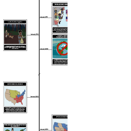
RIVOLUZIONE AMERICANA
January 1775
1 ° atto di schiavo fuggitivo
All'inizio della rivoluzione americana, fu fondata la
Quaker Pennsylvania Society for the Abolition of
Slavery. Gli afroamericani furono reclutati sia negli
eserciti lealisti che in quelli patrioti.
January 1793
VIETATO IL COMMERCIO
TRANSATLANTICO DI SCHIAVI
Il Congresso degli Stati Uniti ha approvato il primo atto
federale sugli schiavi fuggitivi, rendendo un crimine ospitare
uno schiavo fuggito o interferire con l'arresto di una persona
January 1808
ridotta in schiavitù.
Le leggi che vietavano la tratta degli schiavi
entrarono in vigore negli Stati Uniti e in tutte le
colonie britanniche. Questo aveva lo scopo di
fermare l'importazione di persone schiavizzate
nelle colonie, ma non ha fatto nulla per le persone
già lì.
COMPROMESSO DEL MISSOURI
January 1820
1869
Il compromesso del Missouri è stato approvato dal
Congresso. Il Missouri fu ammesso nell'Unione
come stato schiavista, il Maine entrò come stato
libero e la schiavitù fu proibita nei territori
occidentali a nord del confine meridionale del
Missouri.
ATTO DEL KANSAS NEBRASKA
PROCLAMAZIONE DELL'EMANCIPAZIONE E
54 ° REGIMENTO
January 1854