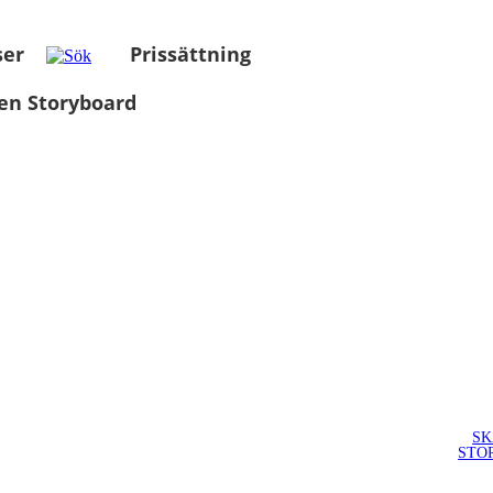
ser
Prissättning
en Storyboard
SK
STO