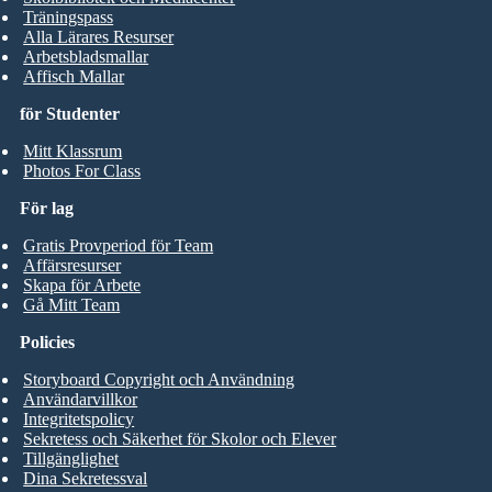
Träningspass
Alla Lärares Resurser
Arbetsbladsmallar
Affisch Mallar
för Studenter
Mitt Klassrum
Photos For Class
För lag
Gratis Provperiod för Team
Affärsresurser
Skapa för Arbete
Gå Mitt Team
Policies
Storyboard Copyright och Användning
Användarvillkor
Integritetspolicy
Sekretess och Säkerhet för Skolor och Elever
Tillgänglighet
Dina Sekretessval