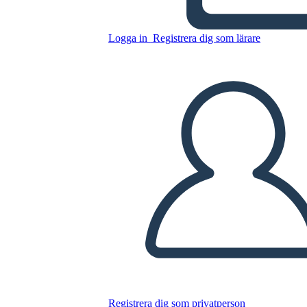
Sweet Clara and the Freedom
Quilt Summary
Logga in
Registrera dig som lärare
Kopiera denna storyboard
SKAPA EN STORYBOARD
SPELA UPP BILDSPEL
LÄS FÖR MIG
Registrera dig som privatperson