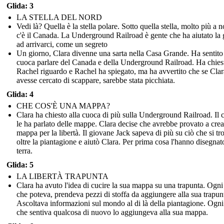
Glida: 3
LA STELLA DEL NORD
Vedi là? Quella è la stella polare. Sotto quella stella, molto più a n
c'è il Canada. La Underground Railroad è gente che ha aiutato la 
ad arrivarci, come un segreto
Un giorno, Clara divenne una sarta nella Casa Grande. Ha sentito
cuoca parlare del Canada e della Underground Railroad. Ha chies
Rachel riguardo e Rachel ha spiegato, ma ha avvertito che se Clar
avesse cercato di scappare, sarebbe stata picchiata.
Glida: 4
CHE COS'È UNA MAPPA?
Clara ha chiesto alla cuoca di più sulla Underground Railroad. Il
le ha parlato delle mappe. Clara decise che avrebbe provato a cre
mappa per la libertà. Il giovane Jack sapeva di più su ciò che si t
oltre la piantagione e aiutò Clara. Per prima cosa l'hanno disegnat
terra.
Glida: 5
LA LIBERTÀ TRAPUNTA
Clara ha avuto l'idea di cucire la sua mappa su una trapunta. Ogni
che poteva, prendeva pezzi di stoffa da aggiungere alla sua trapun
Ascoltava informazioni sul mondo al di là della piantagione. Ogni
che sentiva qualcosa di nuovo lo aggiungeva alla sua mappa.