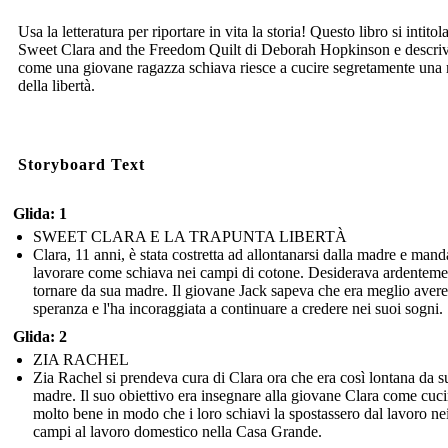
Usa la letteratura per riportare in vita la storia! Questo libro si intitol
Sweet Clara and the Freedom Quilt di Deborah Hopkinson e descri
come una giovane ragazza schiava riesce a cucire segretamente un
della libertà.
Storyboard Text
Glida: 1
SWEET CLARA E LA TRAPUNTA LIBERTÀ
Clara, 11 anni, è stata costretta ad allontanarsi dalla madre e mand
lavorare come schiava nei campi di cotone. Desiderava ardenteme
tornare da sua madre. Il giovane Jack sapeva che era meglio avere
speranza e l'ha incoraggiata a continuare a credere nei suoi sogni.
Glida: 2
ZIA RACHEL
Zia Rachel si prendeva cura di Clara ora che era così lontana da s
madre. Il suo obiettivo era insegnare alla giovane Clara come cuci
molto bene in modo che i loro schiavi la spostassero dal lavoro ne
campi al lavoro domestico nella Casa Grande.