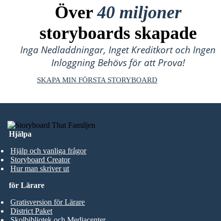
Över
40 miljoner
storyboards skapade
Inga Nedladdningar, Inget Kreditkort och Ingen
Inloggning Behövs för att Prova!
SKAPA MIN FÖRSTA STORYBOARD
Hjälpa
Hjälp och vanliga frågor
Storyboard Creator
Hur man skriver ut
för Lärare
Gratisversion för Lärare
District Paket
Skolbibliotek och Mediacenter