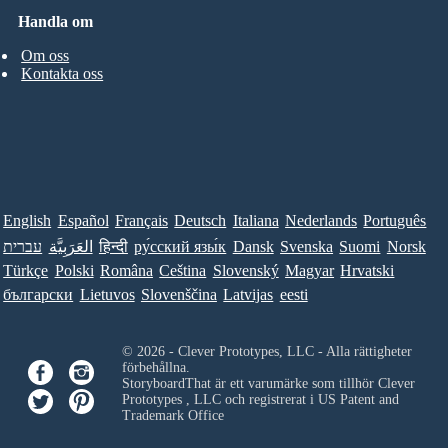
Handla om
Om oss
Kontakta oss
English
Español
Français
Deutsch
Italiana
Nederlands
Português
עברית
العَرَبِيَّة
हिन्दी
ру́сский язы́к
Dansk
Svenska
Suomi
Norsk
Türkçe
Polski
Româna
Ceština
Slovenský
Magyar
Hrvatski
български
Lietuvos
Slovenščina
Latvijas
eesti
© 2026 - Clever Prototypes, LLC - Alla rättigheter
förbehållna.
StoryboardThat är ett varumärke som tillhör
Clever
Prototypes , LLC
och registrerat i US Patent and
Trademark Office