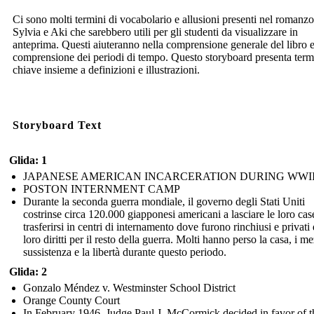
Ci sono molti termini di vocabolario e allusioni presenti nel romanzo
Sylvia e Aki che sarebbero utili per gli studenti da visualizzare in
anteprima. Questi aiuteranno nella comprensione generale del libro e
comprensione dei periodi di tempo. Questo storyboard presenta term
chiave insieme a definizioni e illustrazioni.
Storyboard Text
Glida: 1
JAPANESE AMERICAN INCARCERATION DURING WWI
POSTON INTERNMENT CAMP
Durante la seconda guerra mondiale, il governo degli Stati Uniti
costrinse circa 120.000 giapponesi americani a lasciare le loro cas
trasferirsi in centri di internamento dove furono rinchiusi e privati 
loro diritti per il resto della guerra. Molti hanno perso la casa, i me
sussistenza e la libertà durante questo periodo.
Glida: 2
Gonzalo Méndez v. Westminster School District
Orange County Court
In February 1946, Judge Paul J. McCormick decided in favor of t