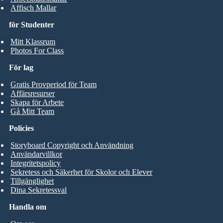
Affisch Mallar
för Studenter
Mitt Klassrum
Photos For Class
För lag
Gratis Provperiod för Team
Affärsresurser
Skapa för Arbete
Gå Mitt Team
Policies
Storyboard Copyright och Användning
Användarvillkor
Integritetspolicy
Sekretess och Säkerhet för Skolor och Elever
Tillgänglighet
Dina Sekretessval
Handla om