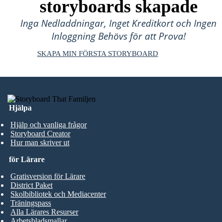
storyboards skapade
Inga Nedladdningar, Inget Kreditkort och Ingen
Inloggning Behövs för att Prova!
SKAPA MIN FÖRSTA STORYBOARD
Hjälpa
Hjälp och vanliga frågor
Storyboard Creator
Hur man skriver ut
för Lärare
Gratisversion för Lärare
District Paket
Skolbibliotek och Mediacenter
Träningspass
Alla Lärares Resurser
Arbetsbladsmallar