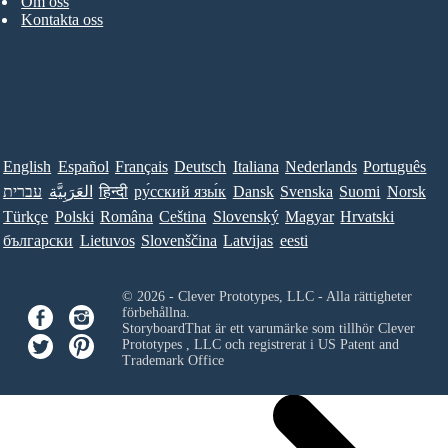
Om oss
Kontakta oss
English
Español
Français
Deutsch
Italiana
Nederlands
Português
עברית
العَرَبِيَّة
हिन्दी
ру́сский язы́к
Dansk
Svenska
Suomi
Norsk
Türkçe
Polski
Româna
Ceština
Slovenský
Magyar
Hrvatski
български
Lietuvos
Slovenščina
Latvijas
eesti
© 2026 - Clever Prototypes, LLC - Alla rättigheter
förbehållna.
StoryboardThat är ett varumärke som tillhör
Clever
Prototypes , LLC
och registrerat i US Patent and
Trademark Office