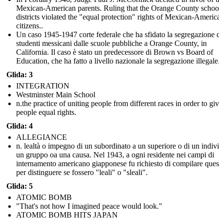
Mexican-American parents. Ruling that the Orange County schoo
districts violated the "equal protection" rights of Mexican-Americ
citizens..
Un caso 1945-1947 corte federale che ha sfidato la segregazione 
studenti messicani dalle scuole pubbliche a Orange County, in
California. Il caso è stato un predecessore di Brown vs Board of
Education, che ha fatto a livello nazionale la segregazione illegale
Glida: 3
INTEGRATION
Westminster Main School
n.the practice of uniting people from different races in order to gi
people equal rights.
Glida: 4
ALLEGIANCE
n. lealtà o impegno di un subordinato a un superiore o di un indiv
un gruppo oa una causa. Nel 1943, a ogni residente nei campi di
internamento americano giapponese fu richiesto di compilare ques
per distinguere se fossero "leali" o "sleali".
Glida: 5
ATOMIC BOMB
"That's not how I imagined peace would look."
ATOMIC BOMB HITS JAPAN