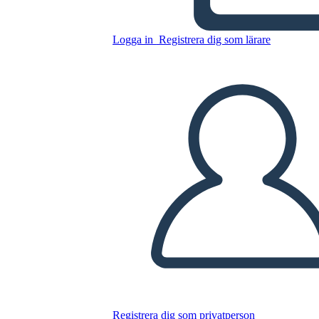
Sylvia e Aki Termini e
Allusioni
Logga in
Registrera dig som lärare
Kopiera denna storyboard
SKAPA EN STORYBOARD
SPELA UPP BILDSPEL
LÄS FÖR MIG
Registrera dig som privatperson