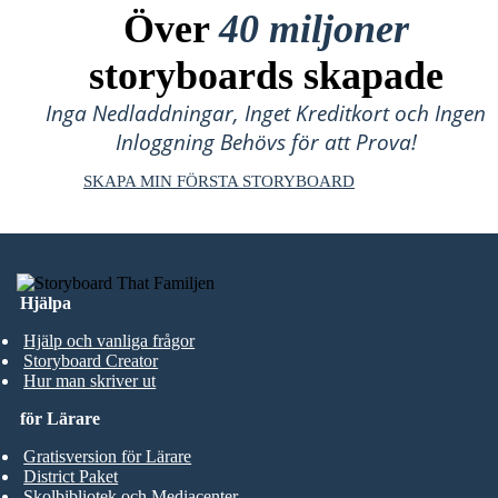
Över
40 miljoner
storyboards skapade
Inga Nedladdningar, Inget Kreditkort och Ingen
Inloggning Behövs för att Prova!
SKAPA MIN FÖRSTA STORYBOARD
Hjälpa
Hjälp och vanliga frågor
Storyboard Creator
Hur man skriver ut
för Lärare
Gratisversion för Lärare
District Paket
Skolbibliotek och Mediacenter