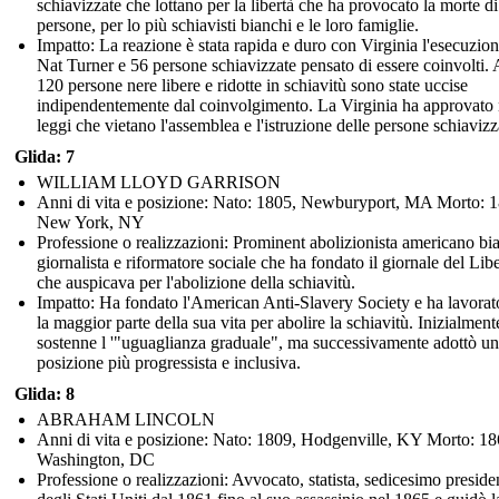
schiavizzate che lottano per la libertà che ha provocato la morte d
persone, per lo più schiavisti bianchi e le loro famiglie.
Impatto: La reazione è stata rapida e duro con Virginia l'esecuzion
Nat Turner e 56 persone schiavizzate pensato di essere coinvolti. 
120 persone nere libere e ridotte in schiavitù sono state uccise
indipendentemente dal coinvolgimento. La Virginia ha approvato
leggi che vietano l'assemblea e l'istruzione delle persone schiavizz
Glida: 7
WILLIAM LLOYD GARRISON
Anni di vita e posizione: Nato: 1805, Newburyport, MA Morto: 
New York, NY
Professione o realizzazioni: Prominent abolizionista americano bi
giornalista e riformatore sociale che ha fondato il giornale del Libe
che auspicava per l'abolizione della schiavitù.
Impatto: Ha fondato l'American Anti-Slavery Society e ha lavorat
la maggior parte della sua vita per abolire la schiavitù. Inizialment
sostenne l '"uguaglianza graduale", ma successivamente adottò u
posizione più progressista e inclusiva.
Glida: 8
ABRAHAM LINCOLN
Anni di vita e posizione: Nato: 1809, Hodgenville, KY Morto: 18
Washington, DC
Professione o realizzazioni: Avvocato, statista, sedicesimo preside