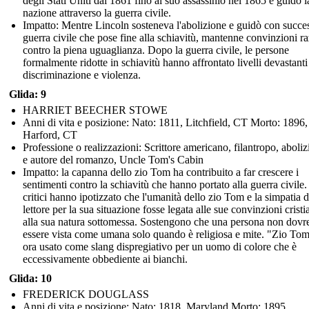
degli Stati Uniti dal 1861 fino al suo assassinio nel 1865 e guidò l
nazione attraverso la guerra civile.
Impatto: Mentre Lincoln sosteneva l'abolizione e guidò con succe
guerra civile che pose fine alla schiavitù, mantenne convinzioni ra
contro la piena uguaglianza. Dopo la guerra civile, le persone
formalmente ridotte in schiavitù hanno affrontato livelli devastanti
discriminazione e violenza.
Glida: 9
HARRIET BEECHER STOWE
Anni di vita e posizione: Nato: 1811, Litchfield, CT Morto: 1896,
Harford, CT
Professione o realizzazioni: Scrittore americano, filantropo, aboliz
e autore del romanzo, Uncle Tom's Cabin
Impatto: la capanna dello zio Tom ha contribuito a far crescere i
sentimenti contro la schiavitù che hanno portato alla guerra civile. 
critici hanno ipotizzato che l'umanità dello zio Tom e la simpatia d
lettore per la sua situazione fosse legata alle sue convinzioni cristi
alla sua natura sottomessa. Sostengono che una persona non dovr
essere vista come umana solo quando è religiosa e mite. "Zio Tom
ora usato come slang dispregiativo per un uomo di colore che è
eccessivamente obbediente ai bianchi.
Glida: 10
FREDERICK DOUGLASS
Anni di vita e posizione: Nato: 1818, Maryland Morto: 1895,