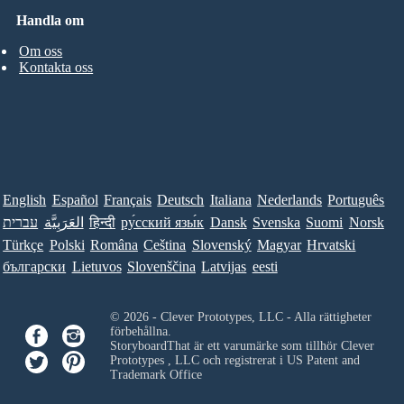
Handla om
Om oss
Kontakta oss
English
Español
Français
Deutsch
Italiana
Nederlands
Português
עברית
العَرَبِيَّة
हिन्दी
ру́сский язы́к
Dansk
Svenska
Suomi
Norsk
Türkçe
Polski
Româna
Ceština
Slovenský
Magyar
Hrvatski
български
Lietuvos
Slovenščina
Latvijas
eesti
© 2026 - Clever Prototypes, LLC - Alla rättigheter
förbehållna.
StoryboardThat är ett varumärke som tillhör
Clever
Prototypes , LLC
och registrerat i US Patent and
Trademark Office