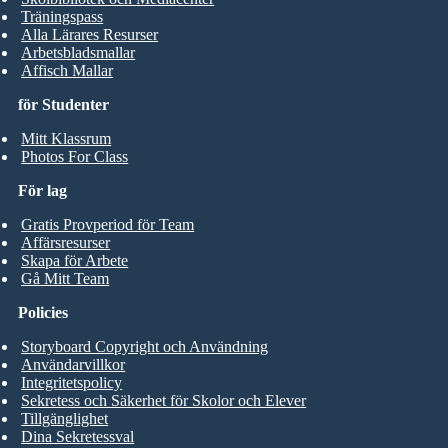
Träningspass
Alla Lärares Resurser
Arbetsbladsmallar
Affisch Mallar
för Studenter
Mitt Klassrum
Photos For Class
För lag
Gratis Provperiod för Team
Affärsresurser
Skapa för Arbete
Gå Mitt Team
Policies
Storyboard Copyright och Användning
Användarvillkor
Integritetspolicy
Sekretess och Säkerhet för Skolor och Elever
Tillgänglighet
Dina Sekretessval