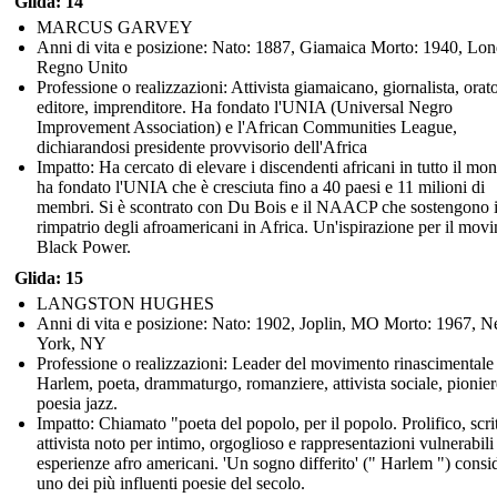
Glida: 14
MARCUS GARVEY
Anni di vita e posizione: Nato: 1887, Giamaica Morto: 1940, Lon
Regno Unito
Professione o realizzazioni: Attivista giamaicano, giornalista, orato
editore, imprenditore. Ha fondato l'UNIA (Universal Negro
Improvement Association) e l'African Communities League,
dichiarandosi presidente provvisorio dell'Africa
Impatto: Ha cercato di elevare i discendenti africani in tutto il mo
ha fondato l'UNIA che è cresciuta fino a 40 paesi e 11 milioni di
membri. Si è scontrato con Du Bois e il NAACP che sostengono i
rimpatrio degli afroamericani in Africa. Un'ispirazione per il mov
Black Power.
Glida: 15
LANGSTON HUGHES
Anni di vita e posizione: Nato: 1902, Joplin, MO Morto: 1967, 
York, NY
Professione o realizzazioni: Leader del movimento rinascimentale
Harlem, poeta, drammaturgo, romanziere, attivista sociale, pionier
poesia jazz.
Impatto: Chiamato "poeta del popolo, per il popolo. Prolifico, scri
attivista noto per intimo, orgoglioso e rappresentazioni vulnerabili
esperienze afro americani. 'Un sogno differito' (" Harlem ") consi
uno dei più influenti poesie del secolo.