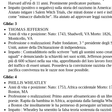
Harvard all'età di 11 anni. Prominente predicatore puritano.
Impatto (positivo o negativo) sulla storia del razzismo in America:
Aiutato istigare i Salem Witch Trials, che mirati donne e neri e ind
come "minacce diaboliche". Ha aiutato ad approvare leggi razzist
Glida: 3
THOMAS JEFFERSON
Anni di vita e posizione: Nato: 1743, Shadwell, VA Morto: 1826,
Monticello, VA
Professione o realizzazioni: Padre fondatore, 3 ° presidente degli S
Uniti, autore della Dichiarazione di indipendenza.
Impatto : Contraddittorio nello scrivere "tutti gli uomini sono creat
uguali" e denunciando la schiavitù nei suoi scritti, Jefferson poss
più di 600 schiavi nella sua vita, approfittando del loro lavoro forz
del traffico di esseri umani. Possedeva la convinzione razzista che
pacifica convivenza tra le razze non fosse possibile.
Glida: 4
PHILLIS WHEATLEY
Anni di vita e posizione: Nato: 1753, Africa occidentale Morto: 1
Boston, MA
Professione o realizzazioni: Primo autore afroamericano di un libr
poesie. Rapita da bambina in Africa, acquistata dalla famiglia Wh
a Boston che insolitamente le ha permesso di perseguire un'istruzi
Impatto : Wheatley ha smentito la falsa teoria sostenuta da razzisti