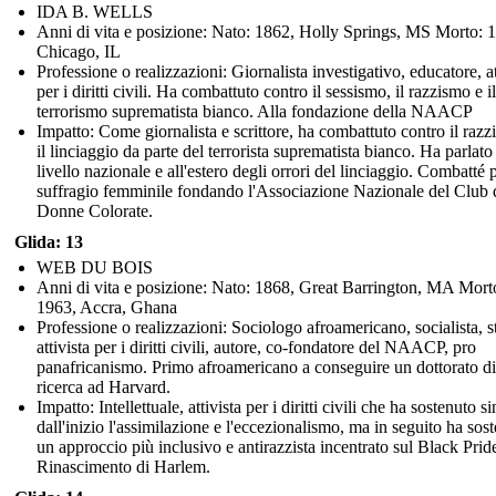
IDA B. WELLS
Anni di vita e posizione: Nato: 1862, Holly Springs, MS Morto: 
Chicago, IL
Professione o realizzazioni: Giornalista investigativo, educatore, at
per i diritti civili. Ha combattuto contro il sessismo, il razzismo e il
terrorismo suprematista bianco. Alla fondazione della NAACP
Impatto: Come giornalista e scrittore, ha combattuto contro il razz
il linciaggio da parte del terrorista suprematista bianco. Ha parlato
livello nazionale e all'estero degli orrori del linciaggio. Combatté p
suffragio femminile fondando l'Associazione Nazionale del Club 
Donne Colorate.
Glida: 13
WEB DU BOIS
Anni di vita e posizione: Nato: 1868, Great Barrington, MA Mort
1963, Accra, Ghana
Professione o realizzazioni: Sociologo afroamericano, socialista, s
attivista per i diritti civili, autore, co-fondatore del NAACP, pro
panafricanismo. Primo afroamericano a conseguire un dottorato di
ricerca ad Harvard.
Impatto: Intellettuale, attivista per i diritti civili che ha sostenuto si
dall'inizio l'assimilazione e l'eccezionalismo, ma in seguito ha sos
un approccio più inclusivo e antirazzista incentrato sul Black Pride
Rinascimento di Harlem.