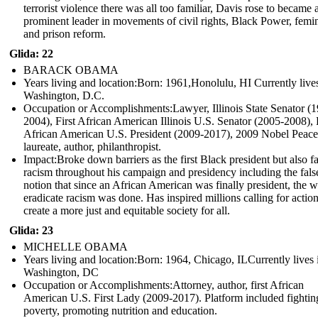
terrorist violence there was all too familiar, Davis rose to became 
prominent leader in movements of civil rights, Black Power, femi
and prison reform.
Glida: 22
BARACK OBAMA
Years living and location:Born: 1961,Honolulu, HI Currently lives
Washington, D.C.
Occupation or Accomplishments: Lawyer, Illinois State Senator (
2004), First African American Illinois U.S. Senator (2005-2008), F
African American U.S. President (2009-2017), 2009 Nobel Peace
laureate, author, philanthropist.
Impact: Broke down barriers as the first Black president but also f
racism throughout his campaign and presidency including the fals
notion that since an African American was finally president, the w
eradicate racism was done. Has inspired millions calling for action
create a more just and equitable society for all.
Glida: 23
MICHELLE OBAMA
Years living and location:Born: 1964, Chicago, ILCurrently lives 
Washington, DC
Occupation or Accomplishments: Attorney, author, first African
American U.S. First Lady (2009-2017). Platform included fightin
poverty, promoting nutrition and education.