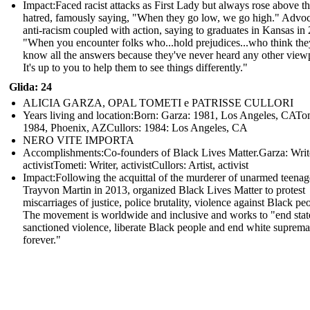
Impact: Faced racist attacks as First Lady but always rose above t
hatred, famously saying, "When they go low, we go high." Advoc
anti-racism coupled with action, saying to graduates in Kansas in
"When you encounter folks who...hold prejudices...who think the
know all the answers because they've never heard any other view
It's up to you to help them to see things differently."
Glida: 24
ALICIA GARZA, OPAL TOMETI e PATRISSE CULLORI
Years living and location:Born: Garza: 1981, Los Angeles, CATo
1984, Phoenix, AZCullors: 1984: Los Angeles, CA
NERO VITE IMPORTA
Accomplishments: Co-founders of Black Lives Matter.Garza: Writ
activistTometi: Writer, activistCullors: Artist, activist
Impact: Following the acquittal of the murderer of unarmed teenag
Trayvon Martin in 2013, organized Black Lives Matter to protest
miscarriages of justice, police brutality, violence against Black pe
The movement is worldwide and inclusive and works to "end stat
sanctioned violence, liberate Black people and end white suprem
forever."