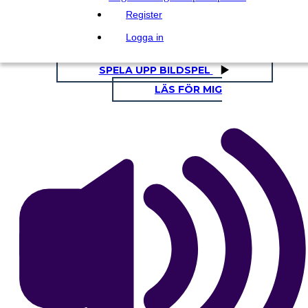
Register
Kopiera denna storyboard
SKAPA EN STORYBOARD
Logga in
SPELA UPP BILDSPEL
LÄS FÖR MIG