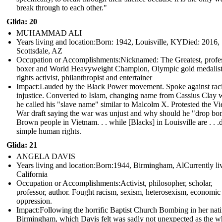
break through to each other."
Glida: 20
MUHAMMAD ALI
Years living and location:Born: 1942, Louisville, KYDied: 2016,
Scottsdale, AZ
Occupation or Accomplishments: Nicknamed: The Greatest, profe
boxer and World Heavyweight Champion, Olympic gold medalist,
rights activist, philanthropist and entertainer
Impact:Lauded by the Black Power movement. Spoke against raci
injustice. Converted to Islam, changing name from Cassius Clay 
he called his "slave name" similar to Malcolm X. Protested the V
War draft saying the war was unjust and why should he "drop b
Brown people in Vietnam. . . while [Blacks] in Louisville are . . .
simple human rights.
Glida: 21
ANGELA DAVIS
Years living and location:Born:1944, Birmingham, AlCurrently liv
California
Occupation or Accomplishments: Activist, philosopher, scholar,
professor, author. Fought racism, sexism, heterosexism, economic
oppression.
Impact: Following the horrific Baptist Church Bombing in her nat
Birmingham, which Davis felt was sadly not unexpected as the w