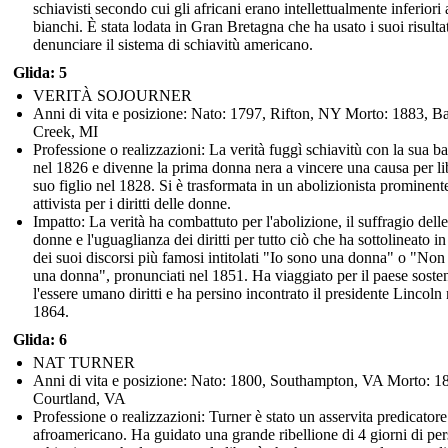
schiavisti secondo cui gli africani erano intellettualmente inferiori 
bianchi. È stata lodata in Gran Bretagna che ha usato i suoi risultat
denunciare il sistema di schiavitù americano.
Glida: 5
VERITÀ SOJOURNER
Anni di vita e posizione: Nato: 1797, Rifton, NY Morto: 1883, Ba
Creek, MI
Professione o realizzazioni: La verità fuggì schiavitù con la sua 
nel 1826 e divenne la prima donna nera a vincere una causa per li
suo figlio nel 1828. Si è trasformata in un abolizionista prominent
attivista per i diritti delle donne.
Impatto: La verità ha combattuto per l'abolizione, il suffragio delle
donne e l'uguaglianza dei diritti per tutto ciò che ha sottolineato i
dei suoi discorsi più famosi intitolati "Io sono una donna" o "Non
una donna", pronunciati nel 1851. Ha viaggiato per il paese sost
l'essere umano diritti e ha persino incontrato il presidente Lincoln 
1864.
Glida: 6
NAT TURNER
Anni di vita e posizione: Nato: 1800, Southampton, VA Morto: 1
Courtland, VA
Professione o realizzazioni: Turner è stato un asservita predicatore
afroamericano. Ha guidato una grande ribellione di 4 giorni di pe