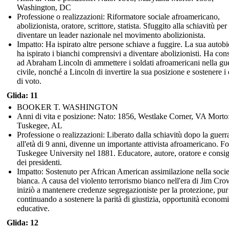
Washington, DC
Professione o realizzazioni: Riformatore sociale afroamericano,
abolizionista, oratore, scrittore, statista. Sfuggito alla schiavitù per
diventare un leader nazionale nel movimento abolizionista.
Impatto: Ha ispirato altre persone schiave a fuggire. La sua autobi
ha ispirato i bianchi comprensivi a diventare abolizionisti. Ha cons
ad Abraham Lincoln di ammettere i soldati afroamericani nella gu
civile, nonché a Lincoln di invertire la sua posizione e sostenere i d
di voto.
Glida: 11
BOOKER T. WASHINGTON
Anni di vita e posizione: Nato: 1856, Westlake Corner, VA Morto
Tuskegee, AL
Professione o realizzazioni: Liberato dalla schiavitù dopo la guerra
all'età di 9 anni, divenne un importante attivista afroamericano. F
Tuskegee University nel 1881. Educatore, autore, oratore e consig
dei presidenti.
Impatto: Sostenuto per African American assimilazione nella socie
bianca. A causa del violento terrorismo bianco nell'era di Jim Cro
iniziò a mantenere credenze segregazioniste per la protezione, pur
continuando a sostenere la parità di giustizia, opportunità econom
educative.
Glida: 12