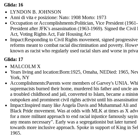
Glida: 16
LYNDON B. JOHNSON
Anni di vita e posizione: Nato: 1908 Morto: 1973
Occupation or Accomplishments: Politician, Vice President (1961
President after JFK's assassination (1963-1969). Signed the Civil
Act, Voting Rights Act, Fair Housing Act
Impact: Responding to Civil Rights movement, signed progressive
reforms meant to combat racial discrimination and poverty. Howe
known as racist who regularly used racial slurs and worse in priva
Glida: 17
MALCOLM X
Years living and location:Born:1925, Omaha, NEDied: 1965, N
York, NY
Accomplishments: Parents were members of Garvey's UNIA. Whi
supremacists burned their home, murdered his father and uncle and
a troubled childhood and jail, converted to Islam, became a minist
outspoken and prominent civil rights activist until his assassination
Impact: Inspired many like Angela Davis and Muhammad Ali and 
Black Pride movement. Was at odds with MLK at times as X adv
for a more militant approach to end racial injustice famously sayi
any means necessary". Early was a segregationist but later turned
towards more inclusive approach. Spoke in support of King in Se
1965.