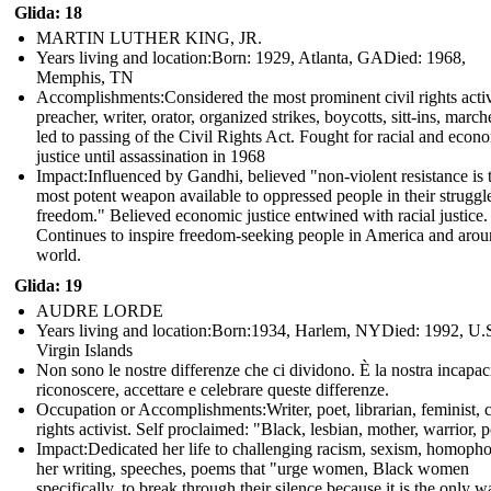
Glida: 18
MARTIN LUTHER KING, JR.
Years living and location:Born: 1929, Atlanta, GADied: 1968,
Memphis, TN
Accomplishments: Considered the most prominent civil rights activ
preacher, writer, orator, organized strikes, boycotts, sitt-ins, march
led to passing of the Civil Rights Act. Fought for racial and econ
justice until assassination in 1968
Impact: Influenced by Gandhi, believed "non-violent resistance is 
most potent weapon available to oppressed people in their struggle
freedom." Believed economic justice entwined with racial justice.
Continues to inspire freedom-seeking people in America and arou
world.
Glida: 19
AUDRE LORDE
Years living and location:Born:1934, Harlem, NYDied: 1992, U.
Virgin Islands
Non sono le nostre differenze che ci dividono. È la nostra incapaci
riconoscere, accettare e celebrare queste differenze.
Occupation or Accomplishments: Writer, poet, librarian, feminist, c
rights activist. Self proclaimed: "Black, lesbian, mother, warrior, p
Impact:Dedicated her life to challenging racism, sexism, homopho
her writing, speeches, poems that "urge women, Black women
specifically, to break through their silence because it is the only w