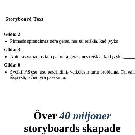
Storyboard Text
Glida: 2
Pirmasis sprendimas nėra geras, nes tai reiškia, kad įvyks ______
Glida: 3
Antrasis variantas taip pat nėra geras, nes reiškia, kad įvyks ___
Glida: 0
Sveiki! Aš esu jūsų pagrindinis veikėjas ir turiu problemą. Tai gal
išspręsti, tačiau yra pasekmių.
Över
40 miljoner
storyboards skapade