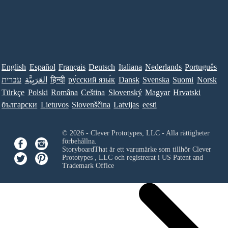
English
Español
Français
Deutsch
Italiana
Nederlands
Português
עברית
العَرَبِيَّة
हिन्दी
ру́сский язы́к
Dansk
Svenska
Suomi
Norsk
Türkçe
Polski
Româna
Ceština
Slovenský
Magyar
Hrvatski
български
Lietuvos
Slovenščina
Latvijas
eesti
© 2026 - Clever Prototypes, LLC - Alla rättigheter
förbehållna.
StoryboardThat är ett varumärke som tillhör
Clever
Prototypes , LLC
och registrerat i US Patent and
Trademark Office