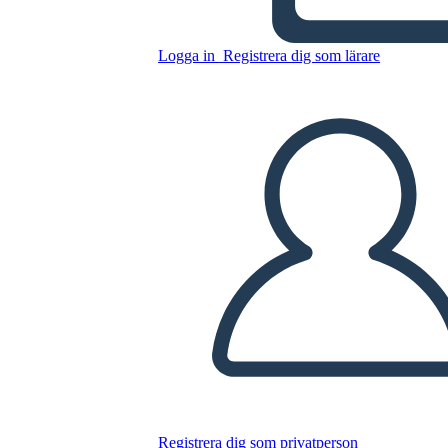
Kopiera denna storyboard
Logga in
Registrera dig som lärare
SKAPA EN STORYBOARD
SPELA UPP BILDSPEL
LÄS FÖR MIG
Registrera dig som privatperson