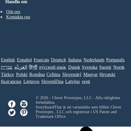
Handla om
Om oss
Kontakta oss
English
Español
Français
Deutsch
Italiana
Nederlands
Português
עברית
العَرَبِيَّة
हिन्दी
ру́сский язы́к
Dansk
Svenska
Suomi
Norsk
Türkçe
Polski
Româna
Ceština
Slovenský
Magyar
Hrvatski
български
Lietuvos
Slovenščina
Latvijas
eesti
© 2026 - Clever Prototypes, LLC - Alla rättigheter
förbehållna.
StoryboardThat är ett varumärke som tillhör
Clever
Prototypes , LLC
och registrerat i US Patent and
Trademark Office