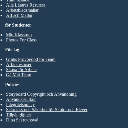
Alla Lärares Resurser
Arbetsbladsmallar
Affisch Mallar
för Studenter
Mitt Klassrum
Photos For Class
För lag
Gratis Provperiod för Team
Affärsresurser
Skapa för Arbete
Gå Mitt Team
Policies
Storyboard Copyright och Användning
Användarvillkor
Integritetspolicy
Sekretess och Säkerhet för Skolor och Elever
Tillgänglighet
Dina Sekretessval