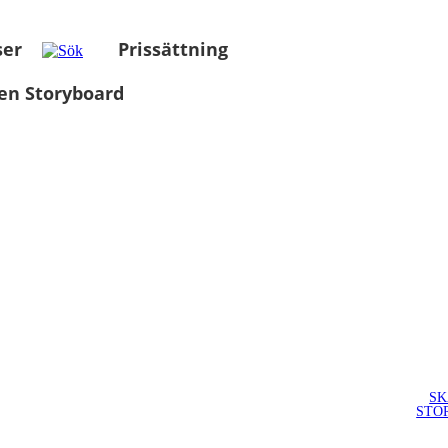
ser
Prissättning
en Storyboard
SK
STO