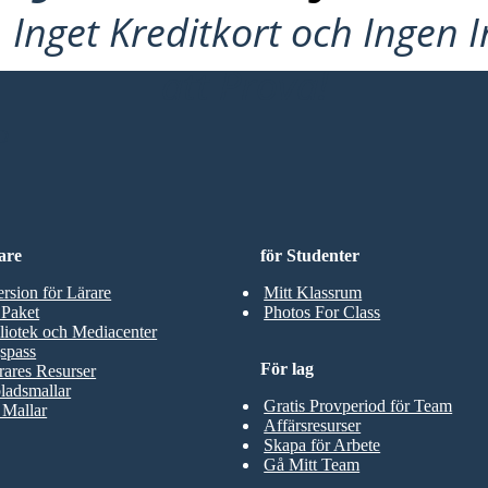
Inget Kreditkort och Ingen 
att Prova!
D
are
för Studenter
ersion för Lärare
Mitt Klassrum
 Paket
Photos For Class
liotek och Mediacenter
spass
För lag
rares Resurser
ladsmallar
Gratis Provperiod för Team
 Mallar
Affärsresurser
Skapa för Arbete
Gå Mitt Team