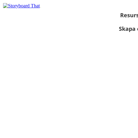
Resur
Skapa 
Visa som
bildspel