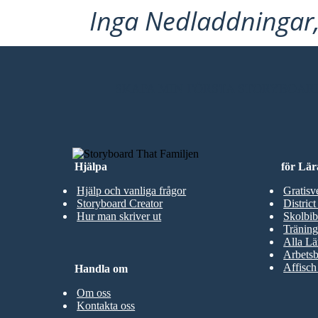
Inga Nedladdningar, 
SKAPA MIN FÖRSTA STORYBOAR
Hjälpa
för Lär
Hjälp och vanliga frågor
Gratisv
Storyboard Creator
District
Hur man skriver ut
Skolbib
Träning
Alla Lä
Arbetsb
Affisch
Handla om
Om oss
Kontakta oss