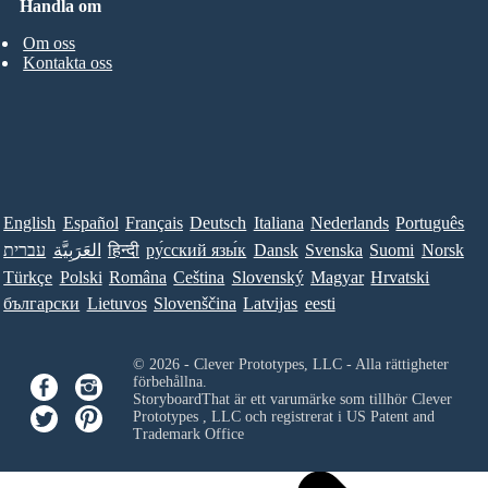
Handla om
Om oss
Kontakta oss
English
Español
Français
Deutsch
Italiana
Nederlands
Português
עברית
العَرَبِيَّة
हिन्दी
ру́сский язы́к
Dansk
Svenska
Suomi
Norsk
Türkçe
Polski
Româna
Ceština
Slovenský
Magyar
Hrvatski
български
Lietuvos
Slovenščina
Latvijas
eesti
© 2026 - Clever Prototypes, LLC - Alla rättigheter
förbehållna.
StoryboardThat är ett varumärke som tillhör
Clever
Prototypes , LLC
och registrerat i US Patent and
Trademark Office