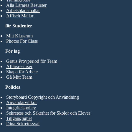
Alla Lärares Resurser
Arbetsbladsmallar
Affisch Mallar
för Studenter
Mitt Klassrum
Photos For Class
För lag
Gratis Provperiod för Team
Affärsresurser
Skapa för Arbete
Gå Mitt Team
Policies
Storyboard Copyright och Användning
Användarvillkor
Integritetspolicy
Sekretess och Säkerhet för Skolor och Elever
Tillgänglighet
Dina Sekretessval