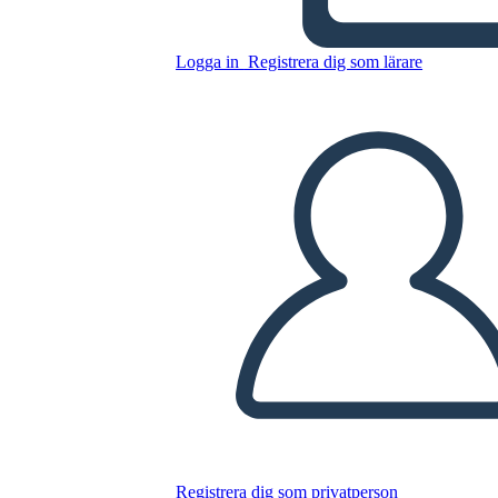
Kopiera denna storyboard
Logga in
Registrera dig som lärare
SKAPA EN STORYBOARD
SPELA UPP BILDSPEL
LÄS FÖR MIG
Registrera dig som privatperson