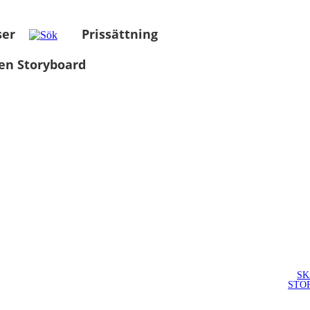
ser
Prissättning
en Storyboard
SK
STO