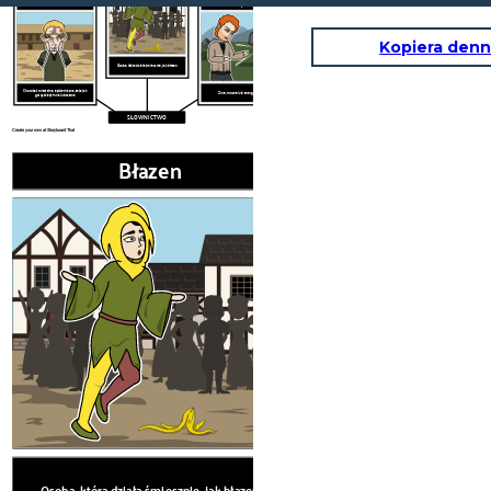
Zaraza
Krzepki
Kopiera denn
Osoba, która działa śmiesznie, jak błazen
Choroba śmiertelna, epidemiczna, taka jak
Silne, mocne lub energiczne
gorączka dymna lub czarna
SŁOWNICTWO
Create your own at Storyboard That
Błazen
Krze
Osoba, która działa śmiesznie, jak błazen