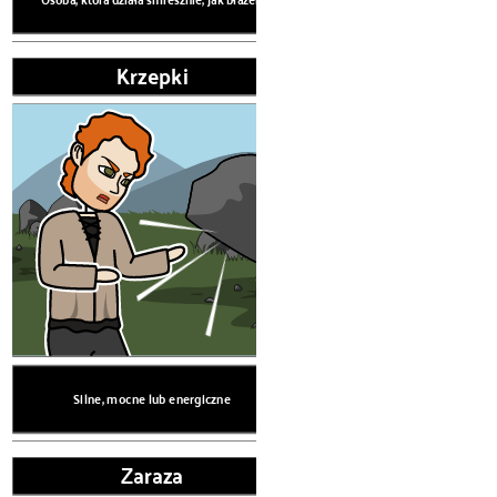
Krzepki
Silne, mocne l
SŁOWNICTWO
Bła
Silne, mocne lub energiczne
Zaraza