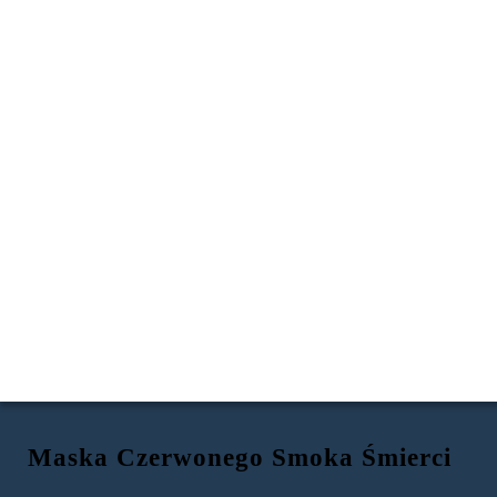
Maska Czerwonego Smoka Śmierci
Błazen