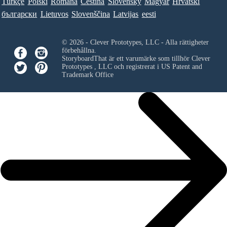
Türkçe
Polski
Româna
Ceština
Slovenský
Magyar
Hrvatski
български
Lietuvos
Slovenščina
Latvijas
eesti
© 2026 - Clever Prototypes, LLC - Alla rättigheter
förbehållna.
StoryboardThat är ett varumärke som tillhör
Clever
Prototypes , LLC
och registrerat i US Patent and
Trademark Office