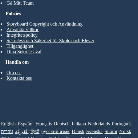
Gå Mitt Team
Policies
Storyboard Copyright och Användning
Användarvillkor
Integritetspolicy
Sekretess och Säkerhet för Skolor och Elever
Tillgänglighet
Dina Sekretessval
Handla om
Om oss
Kontakta oss
English
Español
Français
Deutsch
Italiana
Nederlands
Português
עברית
العَرَبِيَّة
हिन्दी
ру́сский язы́к
Dansk
Svenska
Suomi
Norsk