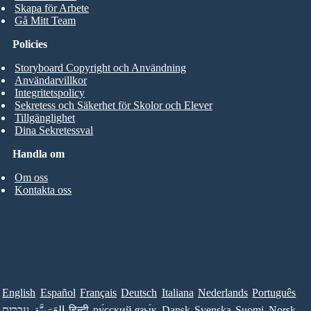
Skapa för Arbete
Gå Mitt Team
Policies
Storyboard Copyright och Användning
Användarvillkor
Integritetspolicy
Sekretess och Säkerhet för Skolor och Elever
Tillgänglighet
Dina Sekretessval
Handla om
Om oss
Kontakta oss
English
Español
Français
Deutsch
Italiana
Nederlands
Português
עברית
العَرَبِيَّة
हिन्दी
ру́сский язы́к
Dansk
Svenska
Suomi
Norsk