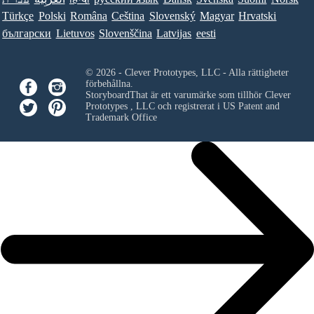
Türkçe
Polski
Româna
Ceština
Slovenský
Magyar
Hrvatski
български
Lietuvos
Slovenščina
Latvijas
eesti
© 2026 - Clever Prototypes, LLC - Alla rättigheter
förbehållna.
StoryboardThat är ett varumärke som tillhör
Clever
Prototypes , LLC
och registrerat i US Patent and
Trademark Office