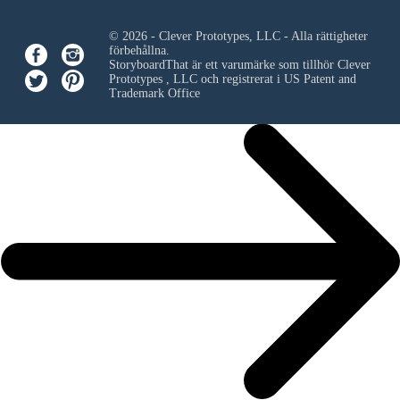
© 2026 - Clever Prototypes, LLC - Alla rättigheter
förbehållna.
StoryboardThat är ett varumärke som tillhör
Clever
Prototypes , LLC
och registrerat i US Patent and
Trademark Office