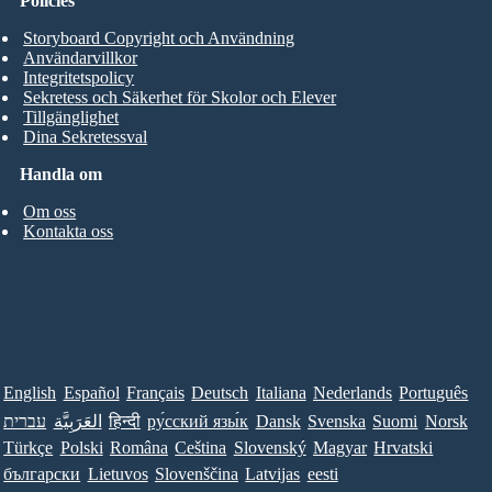
Policies
Storyboard Copyright och Användning
Användarvillkor
Integritetspolicy
Sekretess och Säkerhet för Skolor och Elever
Tillgänglighet
Dina Sekretessval
Handla om
Om oss
Kontakta oss
English
Español
Français
Deutsch
Italiana
Nederlands
Português
עברית
العَرَبِيَّة
हिन्दी
ру́сский язы́к
Dansk
Svenska
Suomi
Norsk
Türkçe
Polski
Româna
Ceština
Slovenský
Magyar
Hrvatski
български
Lietuvos
Slovenščina
Latvijas
eesti