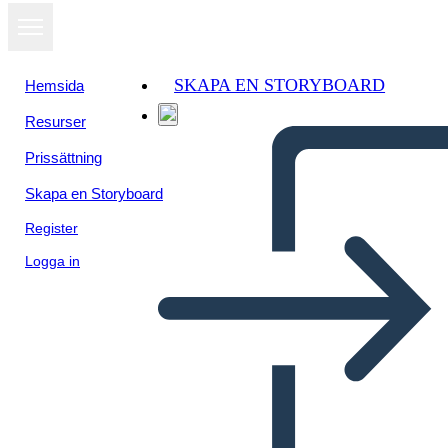
SKAPA EN STORYBOARD
Hemsida
Resurser
Visa som
Prissättning
bildspel
Skapa en Storyboard
Register
Logga in
Postavitev Grafične Novele 8