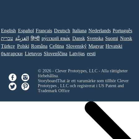
English
Español
Français
Deutsch
Italiana
Nederlands
Português
עברית
العَرَبِيَّة
हिन्दी
ру́сский язы́к
Dansk
Svenska
Suomi
Norsk
Türkçe
Polski
Româna
Ceština
Slovenský
Magyar
Hrvatski
български
Lietuvos
Slovenščina
Latvijas
eesti
© 2026 - Clever Prototypes, LLC - Alla rättigheter
förbehållna.
StoryboardThat är ett varumärke som tillhör
Clever
Prototypes , LLC
och registrerat i US Patent and
Trademark Office