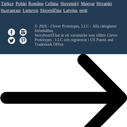
Türkçe
Polski
Româna
Ceština
Slovenský
Magyar
Hrvatski
български
Lietuvos
Slovenščina
Latvijas
eesti
© 2026 - Clever Prototypes, LLC - Alla rättigheter
förbehållna.
StoryboardThat är ett varumärke som tillhör
Clever
Prototypes , LLC
och registrerat i US Patent and
Trademark Office