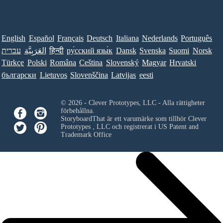
English
Español
Français
Deutsch
Italiana
Nederlands
Português
עברית
العَرَبِيَّة
हिन्दी
ру́сский язы́к
Dansk
Svenska
Suomi
Norsk
Türkçe
Polski
Româna
Ceština
Slovenský
Magyar
Hrvatski
български
Lietuvos
Slovenščina
Latvijas
eesti
© 2026 - Clever Prototypes, LLC - Alla rättigheter
förbehållna.
StoryboardThat är ett varumärke som tillhör
Clever
Prototypes , LLC
och registrerat i US Patent and
Trademark Office