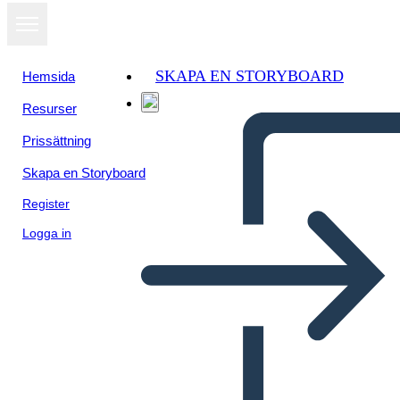
SKAPA EN STORYBOARD
Hemsida
Resurser
Visa som
Prissättning
bildspel
Skapa en Storyboard
Register
Logga in
Berättelsekarta -
Inmatningsrutor