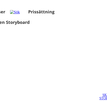
ser
Prissättning
en Storyboard
SK
STO