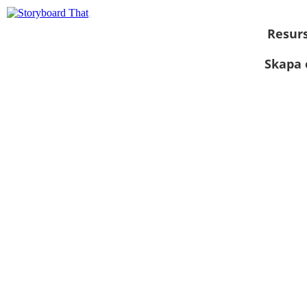
Resur
Skapa 
Visa som
bildspel