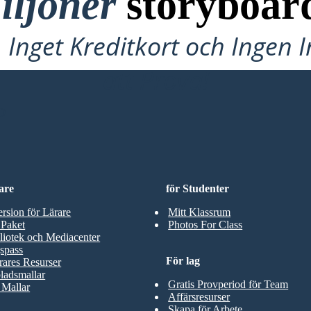
iljoner
storyboar
Inget Kreditkort och Ingen 
att Prova!
D
are
för Studenter
ersion för Lärare
Mitt Klassrum
 Paket
Photos For Class
liotek och Mediacenter
spass
För lag
rares Resurser
ladsmallar
Gratis Provperiod för Team
 Mallar
Affärsresurser
Skapa för Arbete