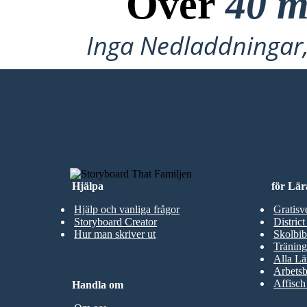
Över
40 m
Inga Nedladdningar, 
SKAPA MIN FÖRSTA STORYBOAR
Hjälpa
för Lär
Hjälp och vanliga frågor
Gratisv
Storyboard Creator
District
Hur man skriver ut
Skolbib
Träning
Alla Lä
Arbetsb
Affisch
Handla om