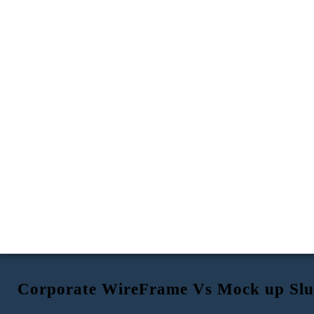
Corporate WireFrame Vs Mock up Slu