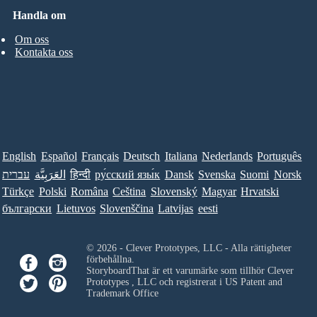
Handla om
Om oss
Kontakta oss
English
Español
Français
Deutsch
Italiana
Nederlands
Português
עברית
العَرَبِيَّة
हिन्दी
ру́сский язы́к
Dansk
Svenska
Suomi
Norsk
Türkçe
Polski
Româna
Ceština
Slovenský
Magyar
Hrvatski
български
Lietuvos
Slovenščina
Latvijas
eesti
© 2026 - Clever Prototypes, LLC - Alla rättigheter
förbehållna.
StoryboardThat är ett varumärke som tillhör
Clever
Prototypes , LLC
och registrerat i US Patent and
Trademark Office