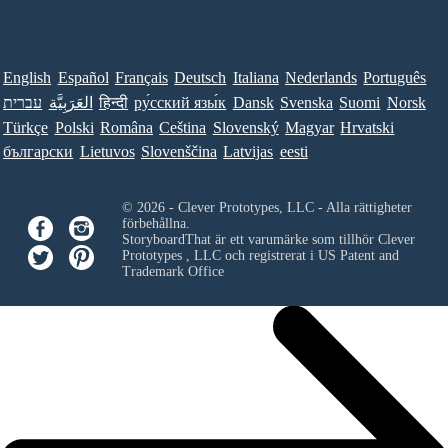
English
Español
Français
Deutsch
Italiana
Nederlands
Português
עברית
العَرَبِيَّة
हिन्दी
ру́сский язы́к
Dansk
Svenska
Suomi
Norsk
Türkçe
Polski
Româna
Ceština
Slovenský
Magyar
Hrvatski
български
Lietuvos
Slovenščina
Latvijas
eesti
© 2026 - Clever Prototypes, LLC - Alla rättigheter
förbehållna.
StoryboardThat är ett varumärke som tillhör
Clever
Prototypes , LLC
och registrerat i US Patent and
Trademark Office