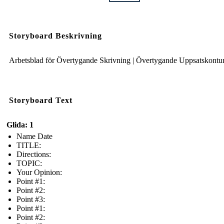
Storyboard Beskrivning
Arbetsblad för Övertygande Skrivning | Övertygande Uppsatskontu
Storyboard Text
Glida: 1
Name Date
TITLE:
Directions:
TOPIC:
Your Opinion:
Point #1:
Point #2:
Point #3:
Point #1:
Point #2: