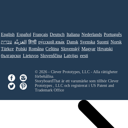
English
Español
Français
Deutsch
Italiana
Nederlands
Português
עברית
العَرَبِيَّة
हिन्दी
ру́сский язы́к
Dansk
Svenska
Suomi
Norsk
Türkçe
Polski
Româna
Ceština
Slovenský
Magyar
Hrvatski
български
Lietuvos
Slovenščina
Latvijas
eesti
© 2026 - Clever Prototypes, LLC - Alla rättigheter
förbehållna.
StoryboardThat är ett varumärke som tillhör
Clever
Prototypes , LLC
och registrerat i US Patent and
Trademark Office