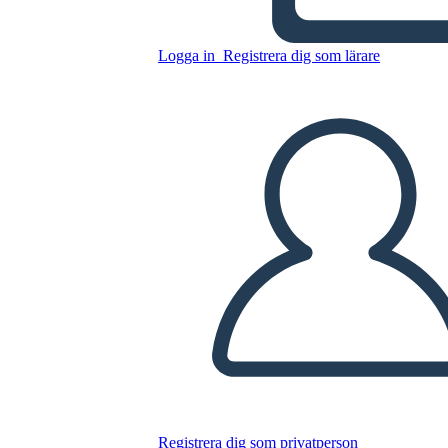
Kopiera denna storyboard
Logga in
Registrera dig som lärare
SKAPA EN STORYBOARD
SPELA UPP BILDSPEL
LÄS FÖR MIG
Registrera dig som privatperson