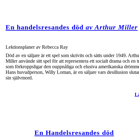
En handelsresandes död
av Arthur Miller
Lektionsplaner av Rebecca Ray
Död av en säljare är ett spel som skrivits och sätts under 1949. Arthu
Miller använde sitt spel för att representera ett socialt drama och en 
som förkroppsligar den ouppnåliga och elusiva amerikanska drömm
Hans huvudperson, Willy Loman, är en säljare vars desillusion slut
sin självmord.
L
En Handelsresandes död