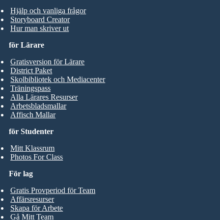
Hjälp och vanliga frågor
Storyboard Creator
Hur man skriver ut
för Lärare
Gratisversion för Lärare
District Paket
Skolbibliotek och Mediacenter
Träningspass
Alla Lärares Resurser
Arbetsbladsmallar
Affisch Mallar
för Studenter
Mitt Klassrum
Photos For Class
För lag
Gratis Provperiod för Team
Affärsresurser
Skapa för Arbete
Gå Mitt Team