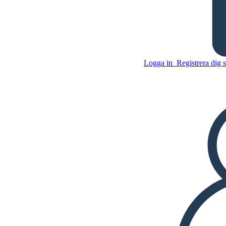
En Handelsresandes död -
Tecken
Logga in
Registrera dig 
Kopiera denna storyboard
SKAPA EN STORYBOARD
Kopiera denna storyboard
SKAPA EN STORYBOARD
SPELA UPP BILDSPEL
LÄS FÖR MIG