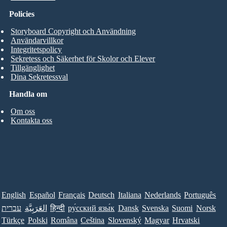
Policies
Storyboard Copyright och Användning
Användarvillkor
Integritetspolicy
Sekretess och Säkerhet för Skolor och Elever
Tillgänglighet
Dina Sekretessval
Handla om
Om oss
Kontakta oss
English
Español
Français
Deutsch
Italiana
Nederlands
Português
עברית
العَرَبِيَّة
हिन्दी
ру́сский язы́к
Dansk
Svenska
Suomi
Norsk
Türkçe
Polski
Româna
Ceština
Slovenský
Magyar
Hrvatski