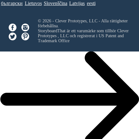
български
Lietuvos
Slovenščina
Latvijas
eesti
© 2026 - Clever Prototypes, LLC - Alla rättigheter
förbehållna.
StoryboardThat är ett varumärke som tillhör
Clever
Prototypes , LLC
och registrerat i US Patent and
Trademark Office