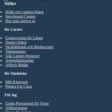
Hjälpa
Hjälp och vanliga frågor
Storyboard Creator
Hur man skriver ut
för Lärare
Gratisversion för Lärare
District Paket
Skolbibliotek och Mediacenter
Träningspass
Alla Lärares Resurser
Arbetsbladsmallar
Affisch Mallar
för Studenter
Mitt Klassrum
Photos For Class
För lag
Gratis Provperiod för Team
Affärsresurser