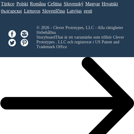
Türkçe
Polski
Româna
Ceština
Slovenský
Magyar
Hrvatski
български
Lietuvos
Slovenščina
Latvijas
eesti
© 2026 - Clever Prototypes, LLC - Alla rättigheter
förbehållna.
StoryboardThat är ett varumärke som tillhör
Clever
Prototypes , LLC
och registrerat i US Patent and
Trademark Office