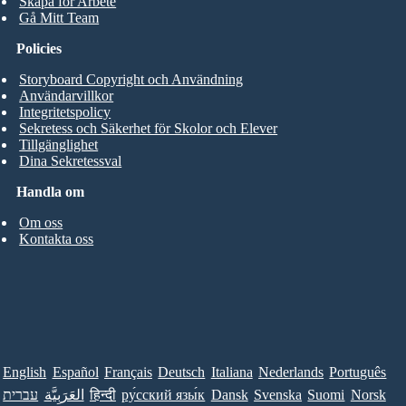
Skapa för Arbete
Gå Mitt Team
Policies
Storyboard Copyright och Användning
Användarvillkor
Integritetspolicy
Sekretess och Säkerhet för Skolor och Elever
Tillgänglighet
Dina Sekretessval
Handla om
Om oss
Kontakta oss
English
Español
Français
Deutsch
Italiana
Nederlands
Português
עברית
العَرَبِيَّة
हिन्दी
ру́сский язы́к
Dansk
Svenska
Suomi
Norsk