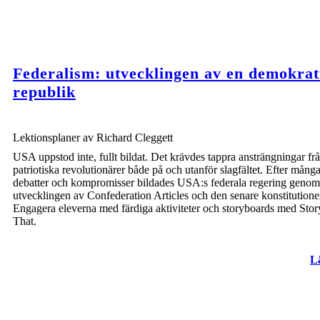
Federalism: utvecklingen av en demokrat
republik
Lektionsplaner av Richard Cleggett
USA uppstod inte, fullt bildat. Det krävdes tappra ansträngningar fr
patriotiska revolutionärer både på och utanför slagfältet. Efter mång
debatter och kompromisser bildades USA:s federala regering genom
utvecklingen av Confederation Articles och den senare konstitutione
Engagera eleverna med färdiga aktiviteter och storyboards med Sto
That.
L