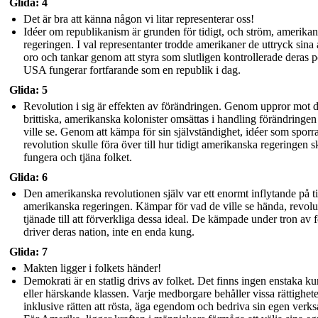
Glida: 4
Det är bra att känna någon vi litar representerar oss!
Idéer om republikanism är grunden för tidigt, och ström, amerika
regeringen. I val representanter trodde amerikaner de uttryck sina å
oro och tankar genom att styra som slutligen kontrollerade deras po
USA fungerar fortfarande som en republik i dag.
Glida: 5
Revolution i sig är effekten av förändringen. Genom uppror mot d
brittiska, amerikanska kolonister omsättas i handling förändringen
ville se. Genom att kämpa för sin självständighet, idéer som sporr
revolution skulle föra över till hur tidigt amerikanska regeringen s
fungera och tjäna folket.
Glida: 6
Den amerikanska revolutionen själv var ett enormt inflytande på t
amerikanska regeringen. Kämpar för vad de ville se hända, revol
tjänade till att förverkliga dessa ideal. De kämpade under tron ​​av 
driver deras nation, inte en enda kung.
Glida: 7
Makten ligger i folkets händer!
Demokrati är en statlig drivs av folket. Det finns ingen enstaka k
eller härskande klassen. Varje medborgare behåller vissa rättighete
inklusive rätten att rösta, äga egendom och bedriva sin egen verk