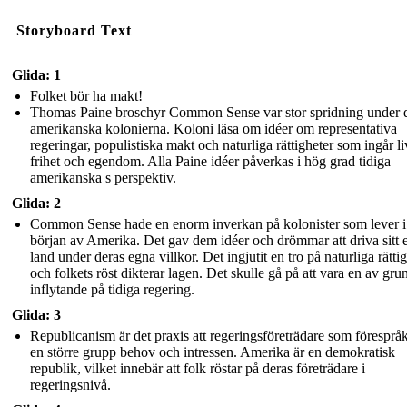
Storyboard Text
Glida: 1
Folket bör ha makt!
Thomas Paine broschyr Common Sense var stor spridning under 
amerikanska kolonierna. Koloni läsa om idéer om representativa
regeringar, populistiska makt och naturliga rättigheter som ingår li
frihet och egendom. Alla Paine idéer påverkas i hög grad tidiga
amerikanska s perspektiv.
Glida: 2
Common Sense hade en enorm inverkan på kolonister som lever i
början av Amerika. Det gav dem idéer och drömmar att driva sitt 
land under deras egna villkor. Det ingjutit en tro på naturliga rätti
och folkets röst dikterar lagen. Det skulle gå på att vara en av gr
inflytande på tidiga regering.
Glida: 3
Republicanism är det praxis att regeringsföreträdare som förespråk
en större grupp behov och intressen. Amerika är en demokratisk
republik, vilket innebär att folk röstar på deras företrädare i
regeringsnivå.