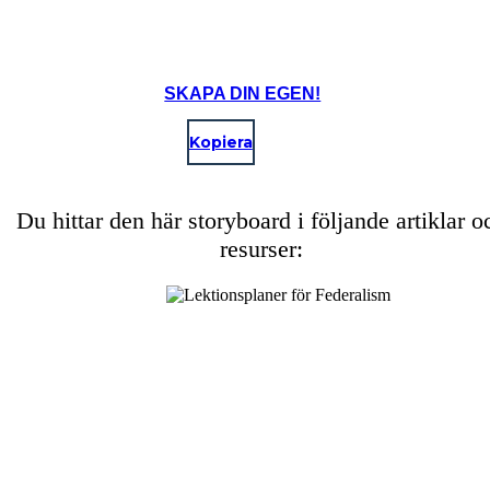
SKAPA DIN EGEN!
Kopiera
Du hittar den här storyboard i följande artiklar o
resurser:
Create your own at Storyboard That
Image Attributions:
Common Sense (https://www.flickr.com/photos/whsieh78/20912805665/) - www78 - License: Attribution, Non Commercial