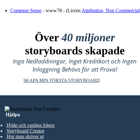
Common Sense
- www78 - (Licens
Attribution, Non Commercial
Över
40 miljoner
storyboards skapade
Inga Nedladdningar, Inget Kreditkort och Ingen
Inloggning Behövs för att Prova!
SKAPA MIN FÖRSTA STORYBOARD
Hjälpa
Hjälp och vanliga frågor
Storyboard Creator
Hur man skriver ut