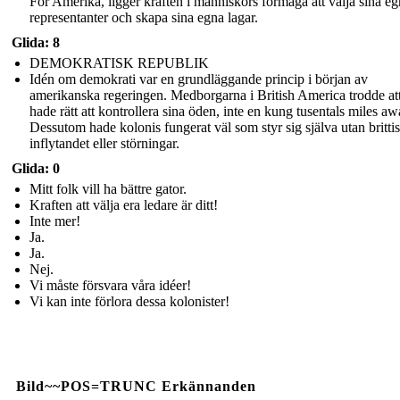
För Amerika, ligger kraften i människors förmåga att välja sina e
representanter och skapa sina egna lagar.
Glida: 8
DEMOKRATISK REPUBLIK
Idén om demokrati var en grundläggande princip i början av
amerikanska regeringen. Medborgarna i British America trodde at
hade rätt att kontrollera sina öden, inte en kung tusentals miles aw
Dessutom hade kolonis fungerat väl som styr sig själva utan britti
inflytandet eller störningar.
Glida: 0
Mitt folk vill ha bättre gator.
Kraften att välja era ledare är ditt!
Inte mer!
Ja.
Ja.
Nej.
Vi måste försvara våra idéer!
Vi kan inte förlora dessa kolonister!
Bild~~POS=TRUNC Erkännanden