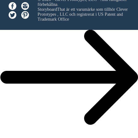
förbehållna.
StoryboardThat är ett varumärke som tillhör
Clever
Prototypes , LLC
och registrerat i US Patent and
Trademark Office