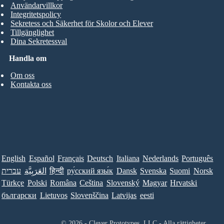
Användarvillkor
Integritetspolicy
Sekretess och Säkerhet för Skolor och Elever
Tillgänglighet
Dina Sekretessval
Handla om
Om oss
Kontakta oss
English
Español
Français
Deutsch
Italiana
Nederlands
Português
עברית
العَرَبِيَّة
हिन्दी
ру́сский язы́к
Dansk
Svenska
Suomi
Norsk
Türkçe
Polski
Româna
Ceština
Slovenský
Magyar
Hrvatski
български
Lietuvos
Slovenščina
Latvijas
eesti
© 2026 - Clever Prototypes, LLC - Alla rättigheter