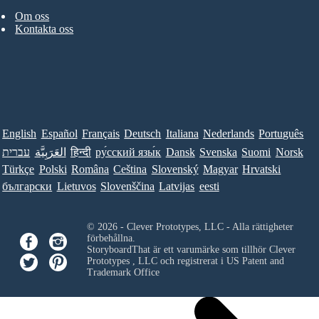
Om oss
Kontakta oss
English
Español
Français
Deutsch
Italiana
Nederlands
Português
עברית
العَرَبِيَّة
हिन्दी
ру́сский язы́к
Dansk
Svenska
Suomi
Norsk
Türkçe
Polski
Româna
Ceština
Slovenský
Magyar
Hrvatski
български
Lietuvos
Slovenščina
Latvijas
eesti
© 2026 - Clever Prototypes, LLC - Alla rättigheter
förbehållna.
StoryboardThat är ett varumärke som tillhör
Clever
Prototypes , LLC
och registrerat i US Patent and
Trademark Office