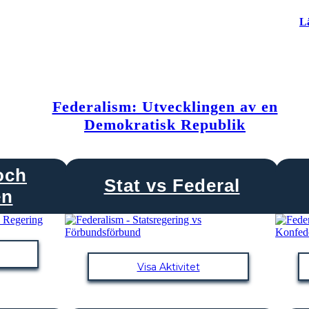
L
Federalism: Utvecklingen av en
Demokratisk Republik
och
Stat vs Federal
en
Visa Aktivitet