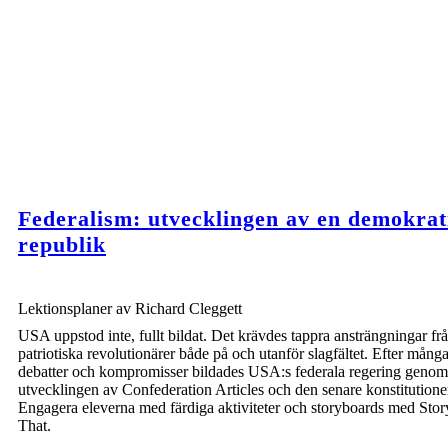
Create your own at Storyboard That
Federalism: utvecklingen av en demokrat
republik
Lektionsplaner av Richard Cleggett
USA uppstod inte, fullt bildat. Det krävdes tappra ansträngningar fr
patriotiska revolutionärer både på och utanför slagfältet. Efter mång
debatter och kompromisser bildades USA:s federala regering genom
utvecklingen av Confederation Articles och den senare konstitutione
Engagera eleverna med färdiga aktiviteter och storyboards med Sto
That.