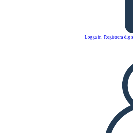
Logga in
Registrera dig 
Federalism - Regeringar vs.
Artiklarna av Confederation
Kopiera denna storyboard
SKAPA EN STORYBOARD
Kopiera denna storyboard
SKAPA EN STORYBOARD
SPELA UPP BILDSPEL
LÄS FÖR MIG