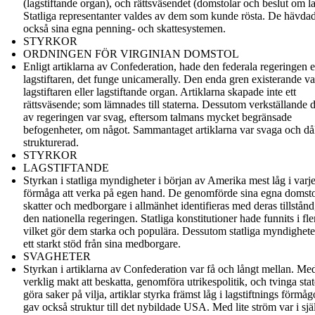
(lagstiftande organ), och rättsväsendet (domstolar och beslut om la
Statliga representanter valdes av dem som kunde rösta. De hävda
också sina egna penning- och skattesystemen.
STYRKOR
ORDNINGEN FÖR VIRGINIAN DOMSTOL
Enligt artiklarna av Confederation, hade den federala regeringen 
lagstiftaren, det funge unicamerally. Den enda gren existerande va
lagstiftaren eller lagstiftande organ. Artiklarna skapade inte ett
rättsväsende; som lämnades till staterna. Dessutom verkställande 
av regeringen var svag, eftersom talmans mycket begränsade
befogenheter, om något. Sammantaget artiklarna var svaga och dål
strukturerad.
STYRKOR
LAGSTIFTANDE
Styrkan i statliga myndigheter i början av Amerika mest låg i varje
förmåga att verka på egen hand. De genomförde sina egna domsto
skatter och medborgare i allmänhet identifieras med deras tillstånd,
den nationella regeringen. Statliga konstitutioner hade funnits i fler
vilket gör dem starka och populära. Dessutom statliga myndighete
ett starkt stöd från sina medborgare.
SVAGHETER
Styrkan i artiklarna av Confederation var få och långt mellan. Me
verklig makt att beskatta, genomföra utrikespolitik, och tvinga state
göra saker på vilja, artiklar styrka främst låg i lagstiftnings förmå
gav också struktur till det nybildade USA. Med lite ström var i sjä