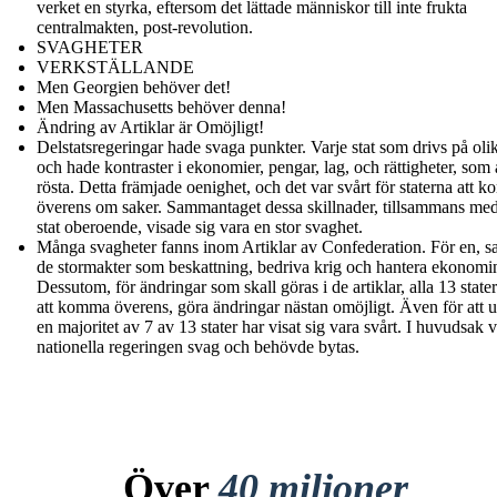
verket en styrka, eftersom det lättade människor till inte frukta
centralmakten, post-revolution.
SVAGHETER
VERKSTÄLLANDE
Men Georgien behöver det!
Men Massachusetts behöver denna!
Ändring av Artiklar är Omöjligt!
Delstatsregeringar hade svaga punkter. Varje stat som drivs på olik
och hade kontraster i ekonomier, pengar, lag, och rättigheter, som 
rösta. Detta främjade oenighet, och det var svårt för staterna att 
överens om saker. Sammantaget dessa skillnader, tillsammans med
stat oberoende, visade sig vara en stor svaghet.
Många svagheter fanns inom Artiklar av Confederation. För en, 
de stormakter som beskattning, bedriva krig och hantera ekonomi
Dessutom, för ändringar som skall göras i de artiklar, alla 13 state
att komma överens, göra ändringar nästan omöjligt. Även för att 
en majoritet av 7 av 13 stater har visat sig vara svårt. I huvudsak 
nationella regeringen svag och behövde bytas.
Över
40 miljoner