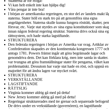
Skatterna är för Höga!
Vi kan helt enkelt inte kan hjälpa dig!
Våra pengar är inte bra!
I början av amerikanska regeringen, en stor del av landets makt l
staterna. Stater höll en stark tro på att genomföra sina egna
angelägenheter. Staterna skulle kunna fungera rösträtt, skatter, pen
försvar, etc. Varje stat styrdes av sina egna konstitutioner som sk
innan någon federal regering struktur. Staterna drivs också sina e
rättssystem, och hade starka lagstiftande.
STRUKTURERA
Den federala regeringen i början av Amerika var svag. Artiklar av
Confederation skapades av den kontinentala kongressen 1777 oc
antogs 1781. Powers främst ingår att göra begränsade lagar och
genomdriva dem. Det kan förklara krig, men inte samla in skatter
var tvungna att göra framställningar stater för pengarna, vilket ka
problematiskt. Dessutom har varje stat hade en röst, och uppnå en
majoritet för att ändra lagen var mycket svårt.
STRUKTURERA
VERKSTÄLLANDE
LAGSTIFTANDE
RÄTTSLIG
Virginia kommer aldrig gå med på detta!
New Jersey kommer aldrig gå med på detta!
Regeringar strukturerades med tre grenar och separerade befogenh
De drivs under en verkställande (guvernören), en lagstiftande