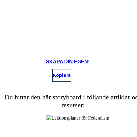
Men Massachusetts
behöver denna!
SKAPA DIN EGEN!
Kopiera
Men Georgien
behöver det!
Du hittar den här storyboard i följande artiklar o
resurser:
Delstatsregeringar hade svaga punkter. Varje stat som drivs på olika sätt, och hade kontraster i
ekonomier, pengar, lag, och rättigheter, som att rösta. Detta främjade oenighet, och det var svårt
för staterna att komma överens om saker. Sammantaget dessa skillnader, tillsammans med varje
stat oberoende, visade sig vara en stor svaghet.