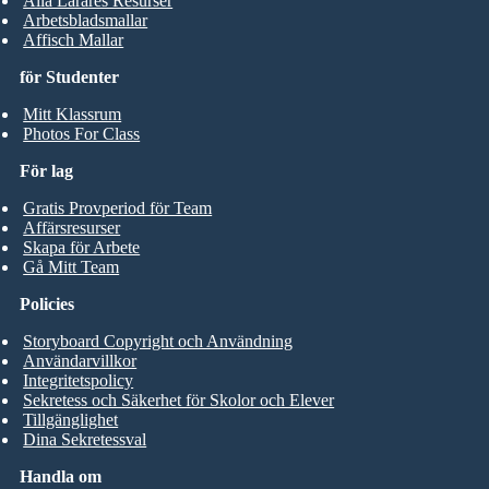
Alla Lärares Resurser
Arbetsbladsmallar
Affisch Mallar
för Studenter
Mitt Klassrum
Photos For Class
För lag
Gratis Provperiod för Team
Affärsresurser
Skapa för Arbete
Gå Mitt Team
Policies
Storyboard Copyright och Användning
Användarvillkor
Integritetspolicy
Sekretess och Säkerhet för Skolor och Elever
Tillgänglighet
Dina Sekretessval
Handla om