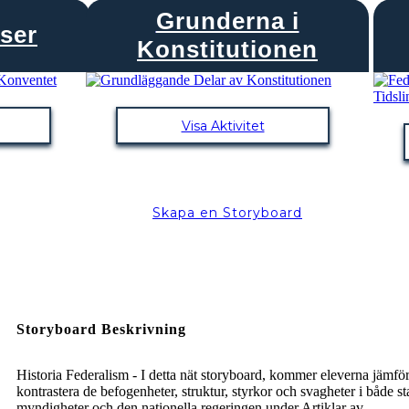
Grunderna i
ser
Konstitutionen
Visa Aktivitet
Skapa en Storyboard
Storyboard Beskrivning
Historia Federalism - I detta nät storyboard, kommer eleverna jämfö
kontrastera de befogenheter, struktur, styrkor och svagheter i både st
myndigheter och den nationella regeringen under Artiklar av