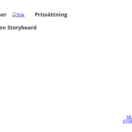
ser
Prissättning
en Storyboard
SK
STO