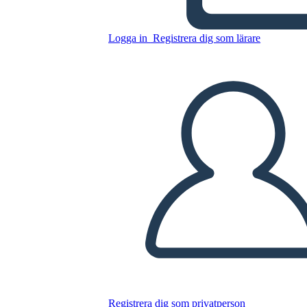
Logga in
Registrera dig som lärare
Flashback Mall
Kopiera denna storyboard
SKAPA EN STORYBOARD
SPELA UPP BILDSPEL
LÄS FÖR MIG
Registrera dig som privatperson