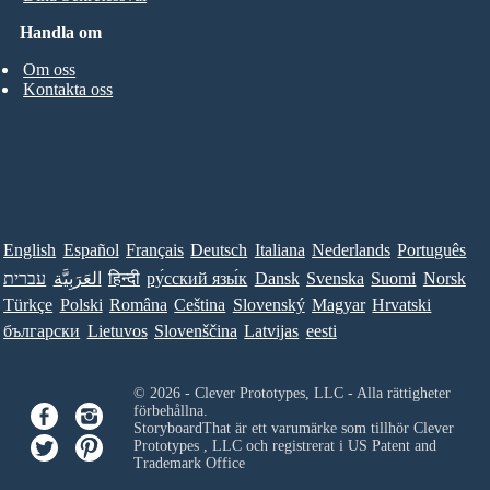
Handla om
Om oss
Kontakta oss
English
Español
Français
Deutsch
Italiana
Nederlands
Português
עברית
العَرَبِيَّة
हिन्दी
ру́сский язы́к
Dansk
Svenska
Suomi
Norsk
Türkçe
Polski
Româna
Ceština
Slovenský
Magyar
Hrvatski
български
Lietuvos
Slovenščina
Latvijas
eesti
© 2026 - Clever Prototypes, LLC - Alla rättigheter
förbehållna.
StoryboardThat är ett varumärke som tillhör
Clever
Prototypes , LLC
och registrerat i US Patent and
Trademark Office