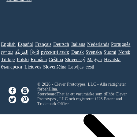
English
Español
Français
Deutsch
Italiana
Nederlands
Português
עברית
العَرَبِيَّة
हिन्दी
ру́сский язы́к
Dansk
Svenska
Suomi
Norsk
Türkçe
Polski
Româna
Ceština
Slovenský
Magyar
Hrvatski
български
Lietuvos
Slovenščina
Latvijas
eesti
© 2026 - Clever Prototypes, LLC - Alla rättigheter
förbehållna.
StoryboardThat är ett varumärke som tillhör
Clever
Prototypes , LLC
och registrerat i US Patent and
Trademark Office