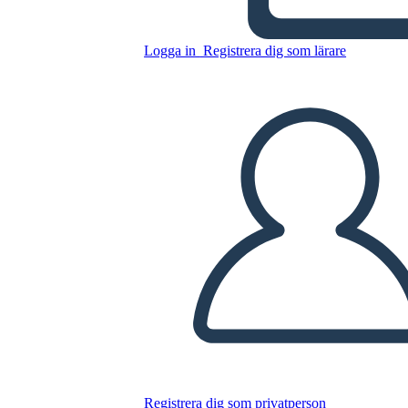
Logga in
Registrera dig som lärare
Fysionomi Jämförelse
Diagram Mall
Kopiera denna storyboard
SKAPA EN STORYBOARD
SPELA UPP BILDSPEL
LÄS FÖR MIG
Registrera dig som privatperson