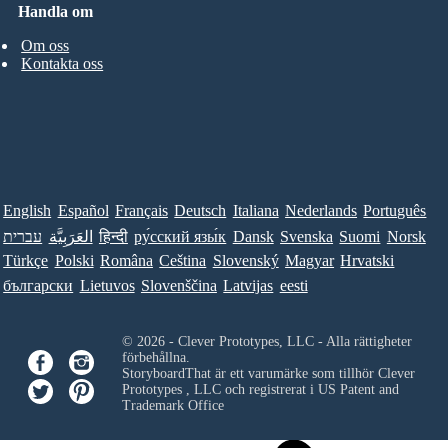
Handla om
Om oss
Kontakta oss
English
Español
Français
Deutsch
Italiana
Nederlands
Português
עברית
العَرَبِيَّة
हिन्दी
ру́сский язы́к
Dansk
Svenska
Suomi
Norsk
Türkçe
Polski
Româna
Ceština
Slovenský
Magyar
Hrvatski
български
Lietuvos
Slovenščina
Latvijas
eesti
© 2026 - Clever Prototypes, LLC - Alla rättigheter
förbehållna.
StoryboardThat är ett varumärke som tillhör
Clever
Prototypes , LLC
och registrerat i US Patent and
Trademark Office