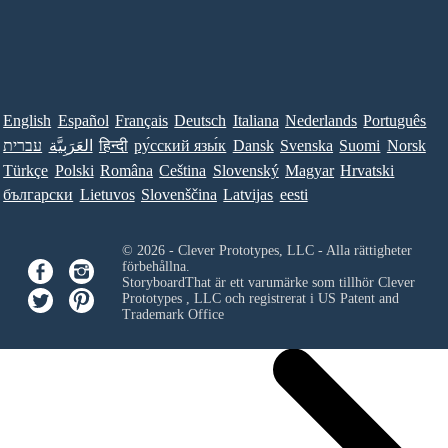
English
Español
Français
Deutsch
Italiana
Nederlands
Português
עברית
العَرَبِيَّة
हिन्दी
ру́сский язы́к
Dansk
Svenska
Suomi
Norsk
Türkçe
Polski
Româna
Ceština
Slovenský
Magyar
Hrvatski
български
Lietuvos
Slovenščina
Latvijas
eesti
© 2026 - Clever Prototypes, LLC - Alla rättigheter
förbehållna.
StoryboardThat är ett varumärke som tillhör
Clever
Prototypes , LLC
och registrerat i US Patent and
Trademark Office