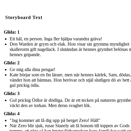
Storyboard Text
Glida: 1
Ett hål, en person. Inga fler hjälpa varandra gräva!
Den Warden är grym och elak. Hon visar sin grymma myndighet
skallerorm gift nagellack. I slutändan är hennes grymhet belönas
hennes gripande.
Glida: 2
Ge mig alla dina pengar!
Kate börjar som en fin lärare, men när hennes kärlek, Sam, dödas,
vänder hon att hämnas. Hon berövar och stjäl slutligen dö av bett
gul prickig ödla.
Glida: 3
Gul prickig Ödlor är dödliga. De är ett tecken på naturens grymhe
väckt den av torkan. Men deras svaghet lök.
Glida: 4
"Jag kommer att få dig upp på berget Zero! Håll"
När Zero blir sjuk, rusar Stanely att få honom till toppen av Gods
tumme, att göra så han bryter förbannelsen hans familj har varit u