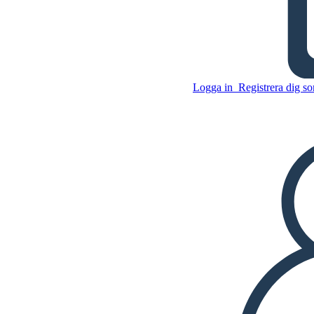
Hål - Attraktions
Logga in
Registrera dig so
Kopiera denna storyboard
SKAPA EN STORYBOARD
Kopiera denna storyboard
SKAPA EN STORYBOARD
SPELA UPP BILDSPEL
LÄS FÖR MIG