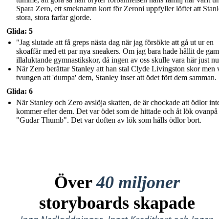
Spara Zero, ett smeknamn kort för Zeroni uppfyller löftet att Stan
stora, stora farfar gjorde.
Glida: 5
"Jag slutade att få greps nästa dag när jag försökte att gå ut ur en
skoaffär med ett par nya sneakers. Om jag bara hade hållit de gam
illaluktande gymnastikskor, då ingen av oss skulle vara här just nu
När Zero berättar Stanley att han stal Clyde Livingston skor men 
tvungen att 'dumpa' dem, Stanley inser att ödet fört dem samman.
Glida: 6
När Stanley och Zero avslöja skatten, de är chockade att ödlor int
kommer efter dem. Det var ödet som de hittade och åt lök ovanpå
"Gudar Thumb". Det var doften av lök som hålls ödlor bort.
Över
40 miljoner
storyboards skapade