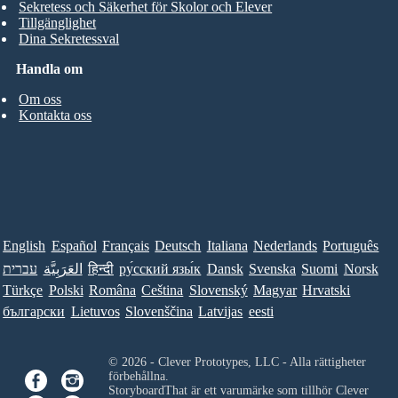
Sekretess och Säkerhet för Skolor och Elever
Tillgänglighet
Dina Sekretessval
Handla om
Om oss
Kontakta oss
English
Español
Français
Deutsch
Italiana
Nederlands
Português
עברית
العَرَبِيَّة
हिन्दी
ру́сский язы́к
Dansk
Svenska
Suomi
Norsk
Türkçe
Polski
Româna
Ceština
Slovenský
Magyar
Hrvatski
български
Lietuvos
Slovenščina
Latvijas
eesti
© 2026 - Clever Prototypes, LLC - Alla rättigheter
förbehållna.
StoryboardThat är ett varumärke som tillhör
Clever