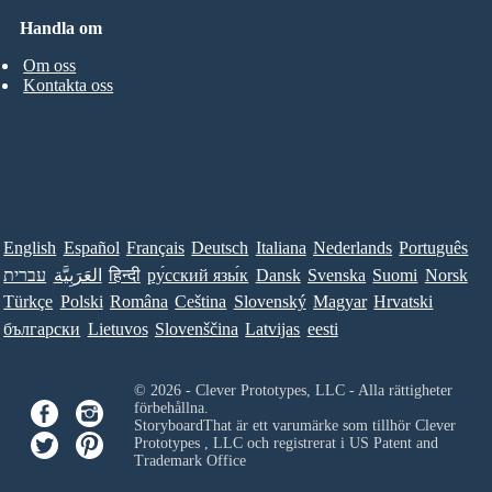
Handla om
Om oss
Kontakta oss
English
Español
Français
Deutsch
Italiana
Nederlands
Português
עברית
العَرَبِيَّة
हिन्दी
ру́сский язы́к
Dansk
Svenska
Suomi
Norsk
Türkçe
Polski
Româna
Ceština
Slovenský
Magyar
Hrvatski
български
Lietuvos
Slovenščina
Latvijas
eesti
© 2026 - Clever Prototypes, LLC - Alla rättigheter
förbehållna.
StoryboardThat är ett varumärke som tillhör
Clever
Prototypes , LLC
och registrerat i US Patent and
Trademark Office