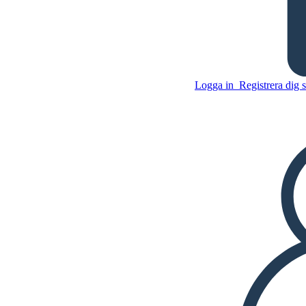
Milos Fantastiska Tullhus -
Central Idea
Logga in
Registrera dig 
Kopiera denna storyboard
SKAPA EN STORYBOARD
Kopiera denna storyboard
SKAPA EN STORYBOARD
SPELA UPP BILDSPEL
LÄS FÖR MIG