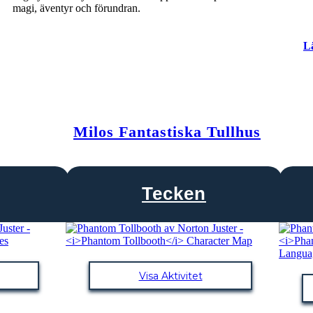
magi, äventyr och förundran.
L
Milos Fantastiska Tullhus
Tecken
Visa Aktivitet