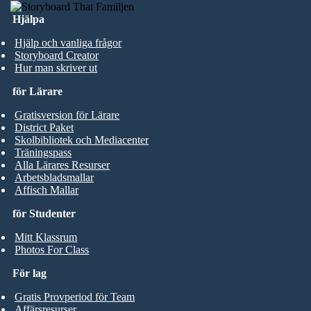
Hjälpa
Hjälp och vanliga frågor
Storyboard Creator
Hur man skriver ut
för Lärare
Gratisversion för Lärare
District Paket
Skolbibliotek och Mediacenter
Träningspass
Alla Lärares Resurser
Arbetsbladsmallar
Affisch Mallar
för Studenter
Mitt Klassrum
Photos For Class
För lag
Gratis Provperiod för Team
Affärsresurser