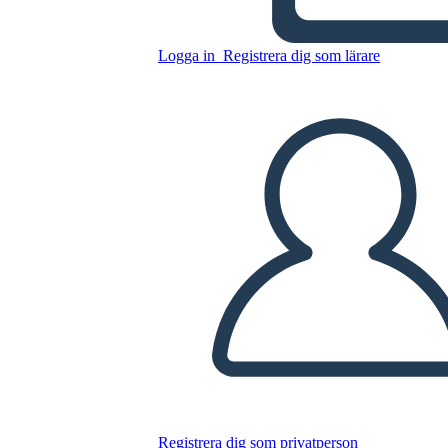
Logga in
Registrera dig som lärare
Ny Skapa Sida
Interpunktionsmall 2
Kopiera denna storyboard
SKAPA EN STORYBOARD
SPELA UPP BILDSPEL
LÄS FÖR MIG
Registrera dig som privatperson