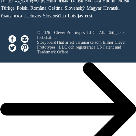
עברית
العَرَبِيَّة
हिन्दी
ру́сский язы́к
Dansk
Svenska
Suomi
Norsk
Türkçe
Polski
Româna
Ceština
Slovenský
Magyar
Hrvatski
български
Lietuvos
Slovenščina
Latvijas
eesti
© 2026 - Clever Prototypes, LLC - Alla rättigheter
förbehållna.
StoryboardThat är ett varumärke som tillhör
Clever
Prototypes , LLC
och registrerat i US Patent and
Trademark Office