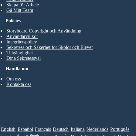
Skapa för Arbete
Gå Mitt Team
Policies
Storyboard Copyright och Användning
Användarvillkor
Integritetspolicy
Sekretess och Säkerhet för Skolor och Elever
Tillgänglighet
Dina Sekretessval
Handla om
Om oss
Kontakta oss
English
Español
Français
Deutsch
Italiana
Nederlands
Português