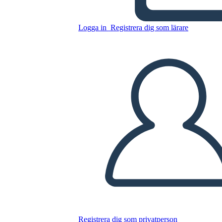
Logga in
Registrera dig som lärare
Ny Skapa
Sidundersökningsmall 2
Kopiera denna storyboard
SKAPA EN STORYBOARD
SPELA UPP BILDSPEL
LÄS FÖR MIG
Registrera dig som privatperson