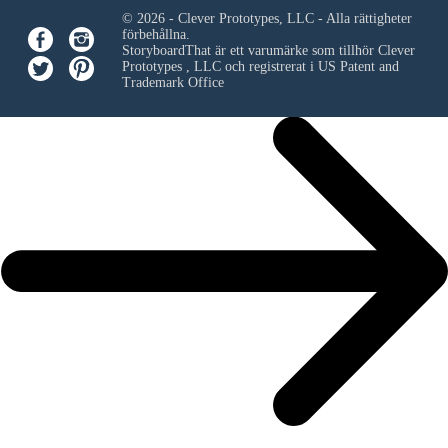
© 2026 - Clever Prototypes, LLC - Alla rättigheter
förbehållna.
StoryboardThat är ett varumärke som tillhör
Clever
Prototypes , LLC
och registrerat i US Patent and
Trademark Office