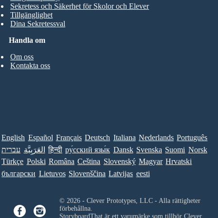
Sekretess och Säkerhet för Skolor och Elever
Tillgänglighet
Dina Sekretessval
Handla om
Om oss
Kontakta oss
English
Español
Français
Deutsch
Italiana
Nederlands
Português
עברית
العَرَبِيَّة
हिन्दी
ру́сский язы́к
Dansk
Svenska
Suomi
Norsk
Türkçe
Polski
Româna
Ceština
Slovenský
Magyar
Hrvatski
български
Lietuvos
Slovenščina
Latvijas
eesti
© 2026 - Clever Prototypes, LLC - Alla rättigheter
förbehållna.
StoryboardThat är ett varumärke som tillhör
Clever