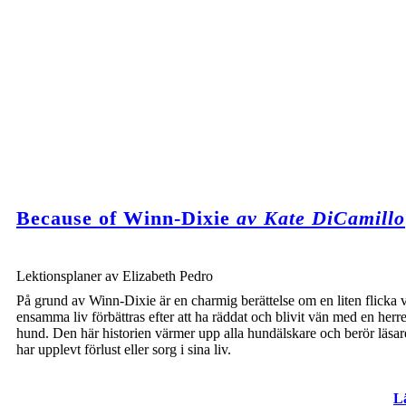
Because of Winn-Dixie
av Kate DiCamillo
Lektionsplaner av Elizabeth Pedro
På grund av Winn-Dixie är en charmig berättelse om en liten flicka 
ensamma liv förbättras efter att ha räddat och blivit vän med en herr
hund. Den här historien värmer upp alla hundälskare och berör läsa
har upplevt förlust eller sorg i sina liv.
L