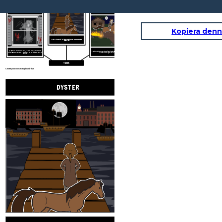
SKRÄCK
HOPPFULL
Kopiera denn
En fantom fartyg, där varje mast och spar Across the moon som ett
fängelse bar,
Och mötet-hus fönster, tomma och kala, blick på honom med en spektral
Ödet för en nation red den natten; Och gnista slog av den springare i sin
bländning, som om de redan stod bestört vid den blodiga arbete de skulle
flykt, tänt landet i lågan med sin värme.
betrakta
TONA
Create your own at Storyboard That
DYSTER
HOPP