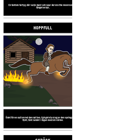
En fantom fartyg, där varje mast och spar Across the moon som ett
fängelse bar,
HOPPFULL
Ödet för en nation red den natten; Och
flykt, tänt landet i l
TONA
DYS
Ödet för en nation red den natten; Och gnista slog av den springare i sin
flykt, tänt landet i lågan med sin värme.