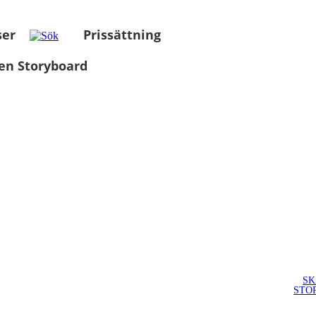
ser
Prissättning
en Storyboard
SK
STO