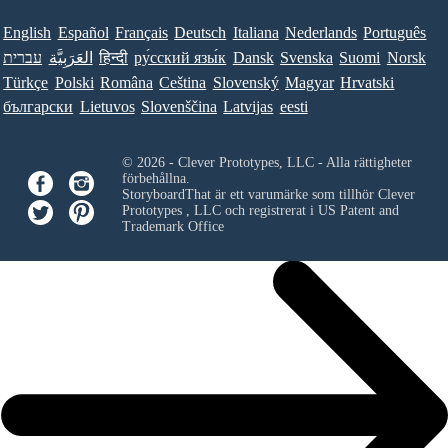
English
Español
Français
Deutsch
Italiana
Nederlands
Português
עברית
العَرَبِيَّة
हिन्दी
ру́сский язы́к
Dansk
Svenska
Suomi
Norsk
Türkçe
Polski
Româna
Ceština
Slovenský
Magyar
Hrvatski
български
Lietuvos
Slovenščina
Latvijas
eesti
© 2026 - Clever Prototypes, LLC - Alla rättigheter
förbehållna.
StoryboardThat är ett varumärke som tillhör
Clever
Prototypes , LLC
och registrerat i US Patent and
Trademark Office