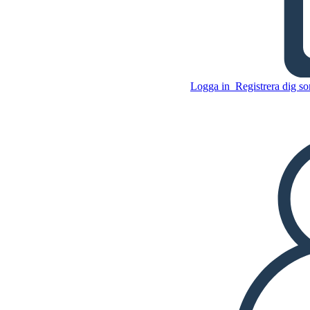
Poppers Pingviner - Tema
Kopiera denna storyboard
Logga in
Registrera dig so
SKAPA EN STORYBOARD
Kopiera denna storyboard
SKAPA EN STORYBOARD
SPELA UPP BILDSPEL
LÄS FÖR MIG