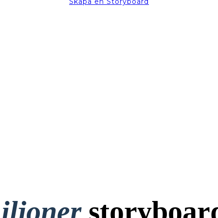
Skapa en Storyboard
iljoner
storyboar