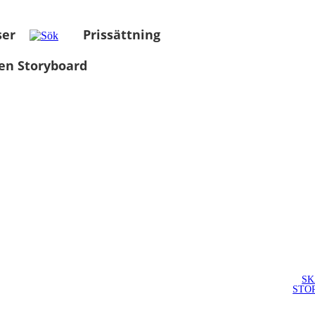
ser
Prissättning
en Storyboard
SK
STO