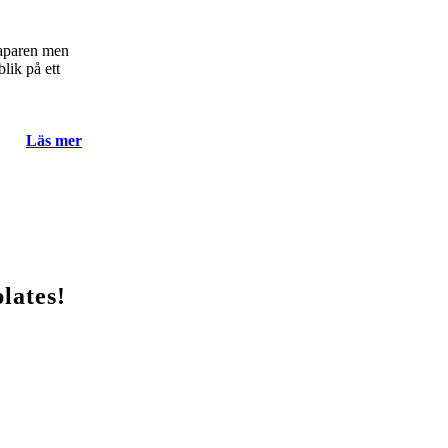
kaparen men
blik på ett
Läs mer
lates!