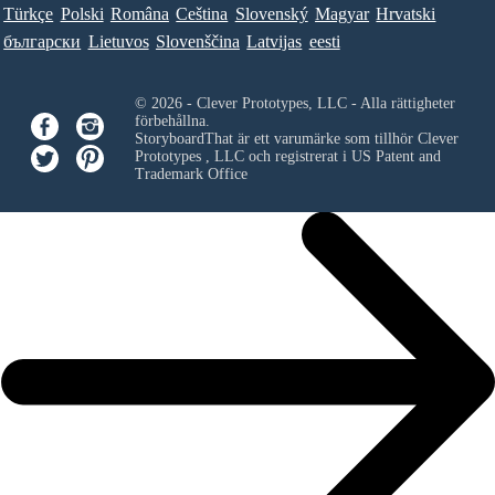
Türkçe
Polski
Româna
Ceština
Slovenský
Magyar
Hrvatski
български
Lietuvos
Slovenščina
Latvijas
eesti
© 2026 - Clever Prototypes, LLC - Alla rättigheter
förbehållna.
StoryboardThat är ett varumärke som tillhör
Clever
Prototypes , LLC
och registrerat i US Patent and
Trademark Office