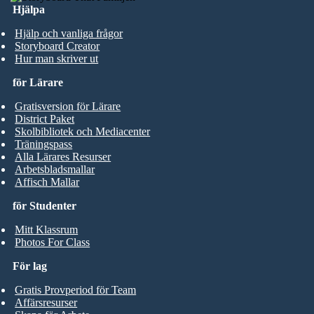
Hjälpa
Hjälp och vanliga frågor
Storyboard Creator
Hur man skriver ut
för Lärare
Gratisversion för Lärare
District Paket
Skolbibliotek och Mediacenter
Träningspass
Alla Lärares Resurser
Arbetsbladsmallar
Affisch Mallar
för Studenter
Mitt Klassrum
Photos For Class
För lag
Gratis Provperiod för Team
Affärsresurser