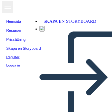
SKAPA EN STORYBOARD
Hemsida
Resurser
Visa som
Prissättning
bildspel
Skapa en Storyboard
Register
Logga in
Resekarta-exempel