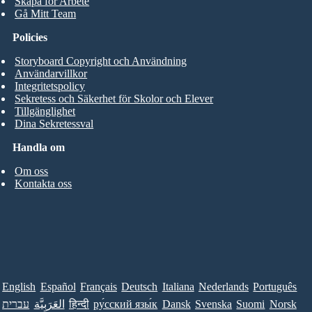
Skapa för Arbete
Gå Mitt Team
Policies
Storyboard Copyright och Användning
Användarvillkor
Integritetspolicy
Sekretess och Säkerhet för Skolor och Elever
Tillgänglighet
Dina Sekretessval
Handla om
Om oss
Kontakta oss
English
Español
Français
Deutsch
Italiana
Nederlands
Português
עברית
العَرَبِيَّة
हिन्दी
ру́сский язы́к
Dansk
Svenska
Suomi
Norsk