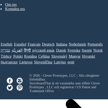
Om oss
Kontakta oss
English
Español
Français
Deutsch
Italiana
Nederlands
Português
עברית
العَرَبِيَّة
हिन्दी
ру́сский язы́к
Dansk
Svenska
Suomi
Norsk
Türkçe
Polski
Româna
Ceština
Slovenský
Magyar
Hrvatski
български
Lietuvos
Slovenščina
Latvijas
eesti
© 2026 - Clever Prototypes, LLC - Alla rättigheter
förbehållna.
StoryboardThat är ett varumärke som tillhör
Clever
Prototypes , LLC
och registrerat i US Patent and
Trademark Office