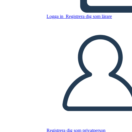
Logga in
Registrera dig som lärare
Resurser 5
Kopiera denna storyboard
SKAPA EN STORYBOARD
SPELA UPP BILDSPEL
LÄS FÖR MIG
Registrera dig som privatperson