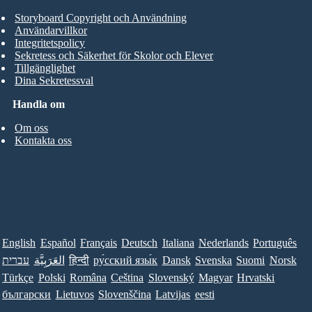
Storyboard Copyright och Användning
Användarvillkor
Integritetspolicy
Sekretess och Säkerhet för Skolor och Elever
Tillgänglighet
Dina Sekretessval
Handla om
Om oss
Kontakta oss
English
Español
Français
Deutsch
Italiana
Nederlands
Português
עברית
العَرَبِيَّة
हिन्दी
ру́сский язы́к
Dansk
Svenska
Suomi
Norsk
Türkçe
Polski
Româna
Ceština
Slovenský
Magyar
Hrvatski
български
Lietuvos
Slovenščina
Latvijas
eesti