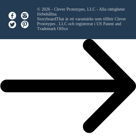
© 2026 - Clever Prototypes, LLC - Alla rättigheter
förbehållna.
StoryboardThat är ett varumärke som tillhör
Clever
Prototypes , LLC
och registrerat i US Patent and
Trademark Office