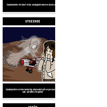
(Substantiv) ett stort träd, vanligtvis med en tjock stam
UTSEENDE
(Substantiv) en övernaturlig u
sak, särskilt
ORDFÖRRÅD
BAO
(Substantiv) en övernaturlig utseendet på en person eller
sak, särskilt ett spöke