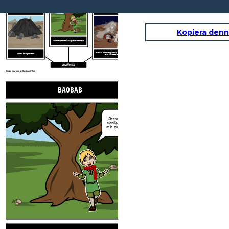
Dessa är
vanliga på
min planet!
UTDÖD
UTSEENDE
Kopiera denn
(Substantiv) ett stort träd, vanligtvis med en tjock stam
(Substantiv) en övernaturlig utseendet på en person eller
(Adjektiv) inte längre existerar
sak, särskilt ett spöke
ORDFÖRRÅD
Create your own at Storyboard That
BAOBAB
Dessa är
vanliga på
min planet!
UTSE