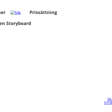
ser
Prissättning
en Storyboard
SK
STO