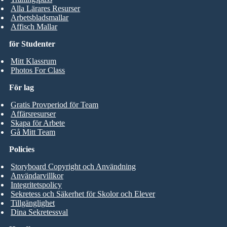
Alla Lärares Resurser
Arbetsbladsmallar
Affisch Mallar
för Studenter
Mitt Klassrum
Photos For Class
För lag
Gratis Provperiod för Team
Affärsresurser
Skapa för Arbete
Gå Mitt Team
Policies
Storyboard Copyright och Användning
Användarvillkor
Integritetspolicy
Sekretess och Säkerhet för Skolor och Elever
Tillgänglighet
Dina Sekretessval