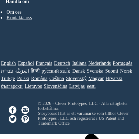
Handla om
Om oss
Kontakta oss
English
Español
Français
Deutsch
Italiana
Nederlands
Português
עברית
العَرَبِيَّة
हिन्दी
ру́сский язы́к
Dansk
Svenska
Suomi
Norsk
Türkçe
Polski
Româna
Ceština
Slovenský
Magyar
Hrvatski
български
Lietuvos
Slovenščina
Latvijas
eesti
© 2026 - Clever Prototypes, LLC - Alla rättigheter
förbehållna.
StoryboardThat är ett varumärke som tillhör
Clever
Prototypes , LLC
och registrerat i US Patent and
Trademark Office